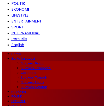
POLITIK
EKONOMI
LIFESTYLE
ENTERTAINMENT
SPORT
INTERNASIONAL
Pers Rilis
English
Home
Berita Sulawesi
Sulawesi Barat
Sulawesi Tenggara
Gorontalo
Sulawesi Tengah
Sulawesi Utara
Sulawesi Selatan
NASIONAL
POLITIK
EKONOMI
LIFESTYLE