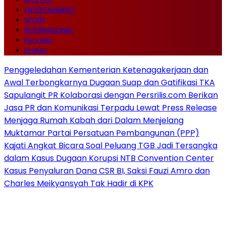
ENTERTAINMENT
SPORT
INTERNASIONAL
Pers Rilis
English
Penggeledahan Kementerian Ketenagakerjaan dan
Awal Terbongkarnya Dugaan Suap dan Gatifikasi TKA
Sapulangit PR Kolaborasi dengan Persrilis.com Berikan
Jasa PR dan Komunikasi Terpadu Lewat Press Release
Menjaga Rumah Kabah dari Dalam Menjelang
Muktamar Partai Persatuan Pembangunan (PPP)
Kajati Angkat Bicara Soal Peluang TGB Jadi Tersangka
dalam Kasus Dugaan Korupsi NTB Convention Center
Kasus Penyaluran Dana CSR BI, Saksi Fauzi Amro dan
Charles Meikyansyah Tak Hadir di KPK