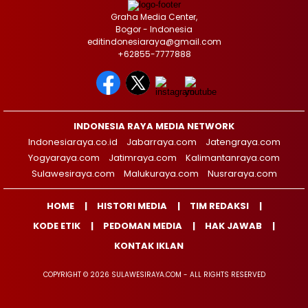
Graha Media Center,
Bogor - Indonesia
editindonesiaraya@gmail.com
+62855-7777888
INDONESIA RAYA MEDIA NETWORK
Indonesiaraya.co.id
Jabarraya.com
Jatengraya.com
Yogyaraya.com
Jatimraya.com
Kalimantanraya.com
Sulawesiraya.com
Malukuraya.com
Nusraraya.com
HOME
HISTORI MEDIA
TIM REDAKSI
KODE ETIK
PEDOMAN MEDIA
HAK JAWAB
KONTAK IKLAN
COPYRIGHT © 2026 SULAWESIRAYA.COM - ALL RIGHTS RESERVED