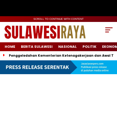
SCROLL TO CONTINUE WITH CONTENT
HOME
BERITA SULAWESI
NASIONAL
POLITIK
EKONOM
Penggeledahan Kementerian Ketenagakerjaan dan Awal Ter