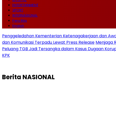
ENTERTAINMENT
SPORT
INTERNASIONAL
Pers Rilis
English
Penggeledahan Kementerian Ketenagakerjaan dan Awal
dan Komunikasi Terpadu Lewat Press Release
Menjaga 
Peluang TGB Jadi Tersangka dalam Kasus Dugaan Korup
KPK
Berita
NASIONAL