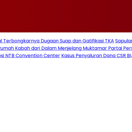
 Terbongkarnya Dugaan Suap dan Gatifikasi TKA
Sapulan
Rumah Kabah dari Dalam Menjelang Muktamar Partai Pe
si NTB Convention Center
Kasus Penyaluran Dana CSR BI,