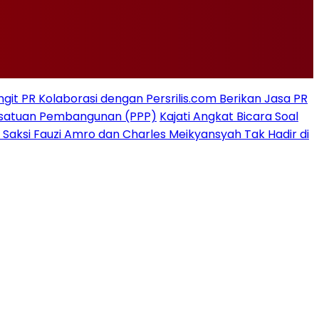
git PR Kolaborasi dengan Persrilis.com Berikan Jasa PR
rsatuan Pembangunan (PPP)
Kajati Angkat Bicara Soal
 Saksi Fauzi Amro dan Charles Meikyansyah Tak Hadir di