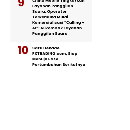
China Mobile Tingkatkan
Layanan Panggilan
Suara, Operator
Terkemuka Mulai
Komersialisasi “Calling +
AI”: AI Rombak Layanan
Panggilan Suara
Satu Dekade
FXTRADING.com, Siap
Menuju Fase
Pertumbuhan Berikutnya