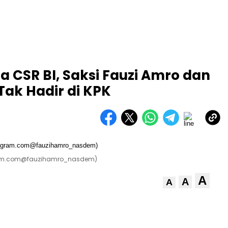
 CSR BI, Saksi Fauzi Amro dan
ak Hadir di KPK
tagram.com@fauzihamro_nasdem)
A
A
A