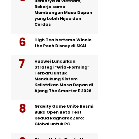
Berkarya di Vietnam,
Bekerja sama
Membangun Masa Depan
yang Lebih Hijau dan
Cerdas
High Tea bertema Winnie
the Pooh Disney di SKAI
Huawei Luncurkan
Strategi “Grid-Forming”
Terbaru untuk
Mendukung Sistem
Kelistrikan Masa Depan di
Ajang The Smarter E 2026
Gravity Game Unite Resmi
Buka Open Beta Test
Kedua Ragnarok Zero:
Global untuk PC