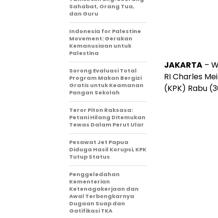
Sahabat, Orang Tua,
dan Guru
Indonesia for Palestine
Movement: Gerakan
Kemanusiaan untuk
Palestina
JAKARTA
– W
Sorong Evaluasi Total
RI Charles Me
Program Makan Bergizi
Gratis untuk Keamanan
(KPK) Rabu (3
Pangan Sekolah
Teror Piton Raksasa:
Petani Hilang Ditemukan
Tewas Dalam Perut Ular
Pesawat Jet Papua
Diduga Hasil Korupsi, KPK
Tutup Status
Penggeledahan
Kementerian
Ketenagakerjaan dan
Awal Terbongkarnya
Dugaan Suap dan
Gatifikasi TKA