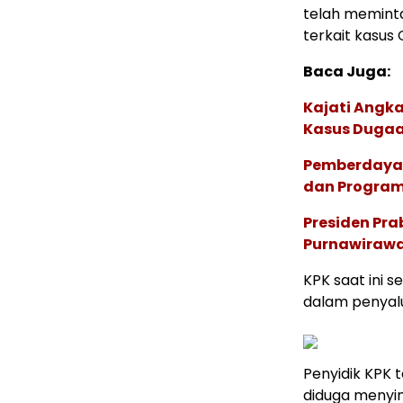
telah meminta
terkait kasus 
Baca Juga:
Kajati Angka
Kasus Dugaa
Pemberdayaa
dan Program 
Presiden Pr
Purnawirawan
KPK saat ini 
dalam penyalu
Penyidik KPK 
diduga menyim