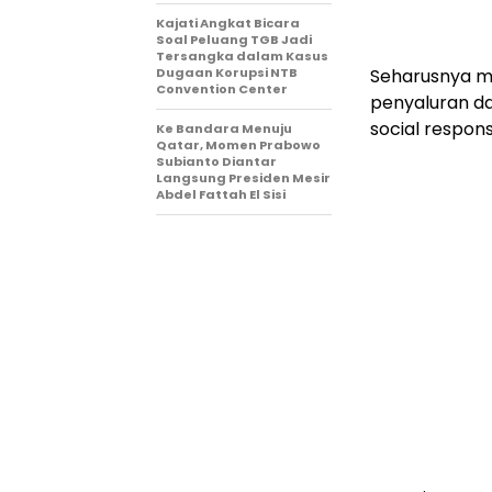
Kajati Angkat Bicara
Soal Peluang TGB Jadi
Tersangka dalam Kasus
Dugaan Korupsi NTB
Seharusnya me
Convention Center
penyaluran d
social respons
Ke Bandara Menuju
Qatar, Momen Prabowo
Subianto Diantar
Langsung Presiden Mesir
Abdel Fattah El Sisi