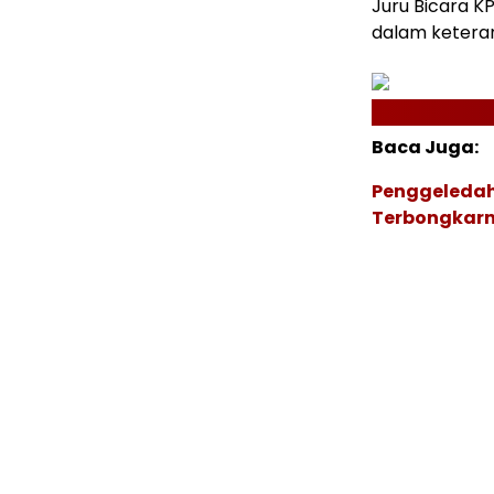
Juru Bicara K
dalam keteran
Baca Juga:
Penggeledah
Terbongkarn