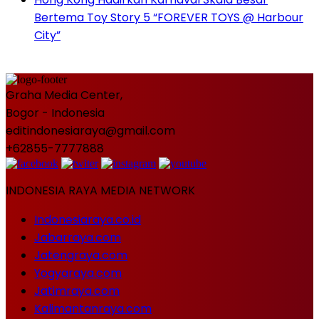
Bertema Toy Story 5 “FOREVER TOYS @ Harbour
City”
Graha Media Center,
Bogor - Indonesia
editindonesiaraya@gmail.com
+62855-7777888
INDONESIA RAYA MEDIA NETWORK
Indonesiaraya.co.id
Jabarraya.com
Jatengraya.com
Yogyaraya.com
Jatimraya.com
Kalimantanraya.com