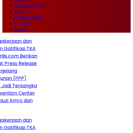
ENTERTAINMENT
SPORT
INTERNASIONAL
Pers Rilis
English
kerjaan dan
atifikasi TKA
lis.com Berikan
 Press Release
jelang
nan (PPP)
Jadi Tersangka
ention Center
auzi Amro dan
kerjaan dan
atifikasi TKA