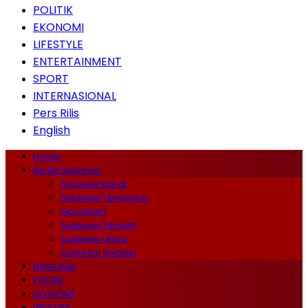
POLITIK
EKONOMI
LIFESTYLE
ENTERTAINMENT
SPORT
INTERNASIONAL
Pers Rilis
English
Home
Berita Sulawesi
Sulawesi Barat
Sulawesi Tenggara
Gorontalo
Sulawesi Tengah
Sulawesi Utara
Sulawesi Selatan
NASIONAL
POLITIK
EKONOMI
LIFESTYLE