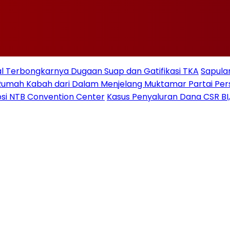
 Terbongkarnya Dugaan Suap dan Gatifikasi TKA
Sapulan
Rumah Kabah dari Dalam Menjelang Muktamar Partai Pe
si NTB Convention Center
Kasus Penyaluran Dana CSR BI,