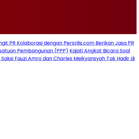
git PR Kolaborasi dengan Persrilis.com Berikan Jasa PR
rsatuan Pembangunan (PPP)
Kajati Angkat Bicara Soal
 Saksi Fauzi Amro dan Charles Meikyansyah Tak Hadir di