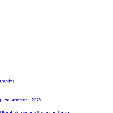
 Cerdas
g The Smarter E 2026
 AI Rombak Layanan Panggilan Suara