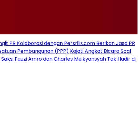
git PR Kolaborasi dengan Persrilis.com Berikan Jasa PR
rsatuan Pembangunan (PPP)
Kajati Angkat Bicara Soal
 Saksi Fauzi Amro dan Charles Meikyansyah Tak Hadir di