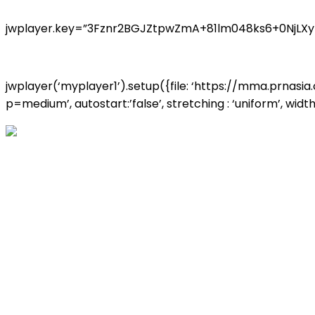
jwplayer.key=”3Fznr2BGJZtpwZmA+81lm048ks6+0NjLX
jwplayer(‘myplayer1’).setup({file: ‘https://mma.pr
p=medium’, autostart:’false’, stretching : ‘uniform’, width: 