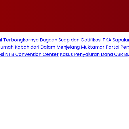
 Terbongkarnya Dugaan Suap dan Gatifikasi TKA
Sapulan
Rumah Kabah dari Dalam Menjelang Muktamar Partai Pe
si NTB Convention Center
Kasus Penyaluran Dana CSR BI,