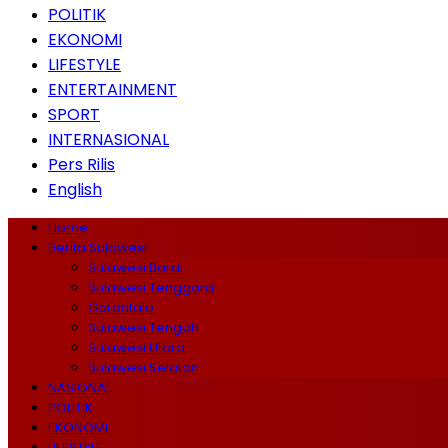
POLITIK
EKONOMI
LIFESTYLE
ENTERTAINMENT
SPORT
INTERNASIONAL
Pers Rilis
English
Home
Berita Sulawesi
Sulawesi Barat
Sulawesi Tenggara
Gorontalo
Sulawesi Tengah
Sulawesi Utara
Sulawesi Selatan
NASIONAL
POLITIK
EKONOMI
LIFESTYLE