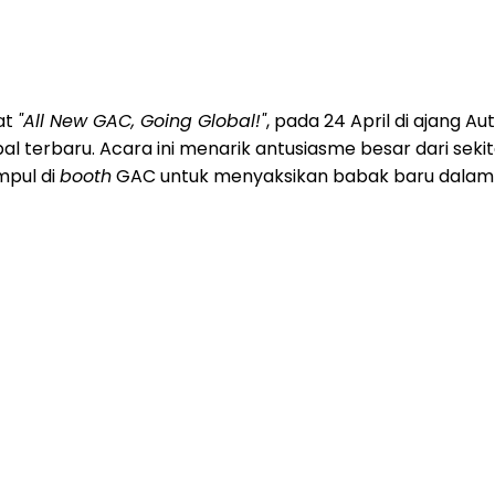
at
"All New GAC, Going Global!"
, pada 24 April di ajang 
l terbaru. Acara ini menarik antusiasme besar dari sek
mpul di
booth
GAC untuk menyaksikan babak baru dalam 