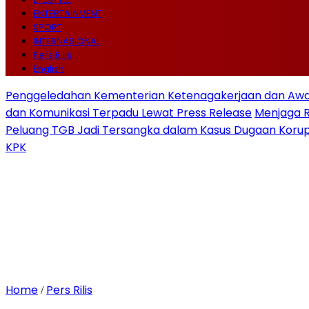
ENTERTAINMENT
SPORT
INTERNASIONAL
Pers Rilis
English
Penggeledahan Kementerian Ketenagakerjaan dan Awal
dan Komunikasi Terpadu Lewat Press Release
Menjaga 
Peluang TGB Jadi Tersangka dalam Kasus Dugaan Korup
KPK
Home
Pers Rilis
/