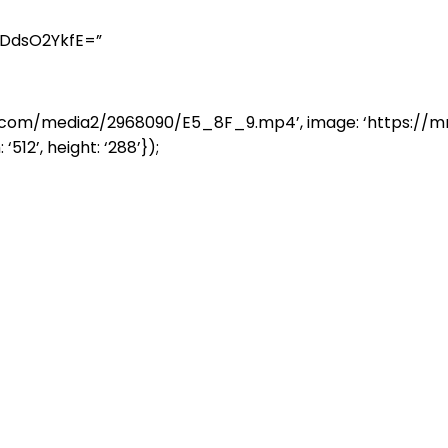
yDdsO2YkfE=”
nasia.com/media2/2968090/E5_8F_9.mp4’, image: ‘https
‘512’, height: ‘288’});