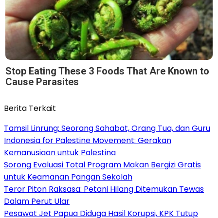
Stop Eating These 3 Foods That Are Known to
Cause Parasites
Berita Terkait
Tamsil Linrung: Seorang Sahabat, Orang Tua, dan Guru
Indonesia for Palestine Movement: Gerakan
Kemanusiaan untuk Palestina
Sorong Evaluasi Total Program Makan Bergizi Gratis
untuk Keamanan Pangan Sekolah
Teror Piton Raksasa: Petani Hilang Ditemukan Tewas
Dalam Perut Ular
Pesawat Jet Papua Diduga Hasil Korupsi, KPK Tutup