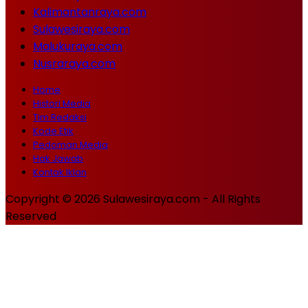
Kalimantanraya.com
Sulawesiraya.com
Malukuraya.com
Nusraraya.com
Home
Histori Media
Tim Redaksi
Kode Etik
Pedoman Media
Hak Jawab
Kontak Iklan
Copyright © 2026 Sulawesiraya.com - All Rights
Reserved