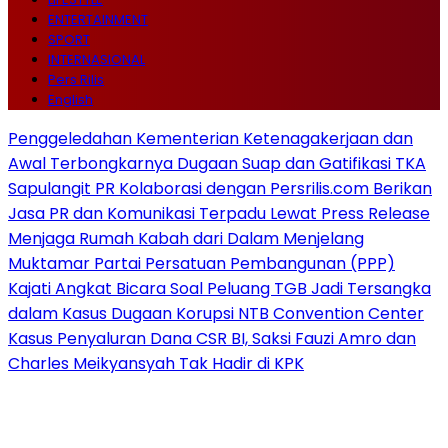
ENTERTAINMENT
SPORT
INTERNASIONAL
Pers Rilis
English
Penggeledahan Kementerian Ketenagakerjaan dan
Awal Terbongkarnya Dugaan Suap dan Gatifikasi TKA
Sapulangit PR Kolaborasi dengan Persrilis.com Berikan
Jasa PR dan Komunikasi Terpadu Lewat Press Release
Menjaga Rumah Kabah dari Dalam Menjelang
Muktamar Partai Persatuan Pembangunan (PPP)
Kajati Angkat Bicara Soal Peluang TGB Jadi Tersangka
dalam Kasus Dugaan Korupsi NTB Convention Center
Kasus Penyaluran Dana CSR BI, Saksi Fauzi Amro dan
Charles Meikyansyah Tak Hadir di KPK