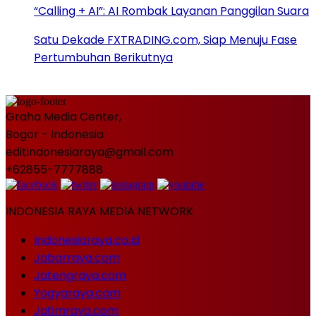
“Calling + AI”: AI Rombak Layanan Panggilan Suara
Satu Dekade FXTRADING.com, Siap Menuju Fase
Pertumbuhan Berikutnya
Graha Media Center,
Bogor - Indonesia
editindonesiaraya@gmail.com
+62855-7777888
INDONESIA RAYA MEDIA NETWORK
Indonesiaraya.co.id
Jabarraya.com
Jatengraya.com
Yogyaraya.com
Jatimraya.com