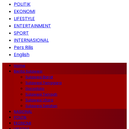
POLITIK
EKONOMI
LIFESTYLE
ENTERTAINMENT
SPORT
INTERNASIONAL
Pers Rilis
English
Home
Berita Sulawesi
Sulawesi Barat
Sulawesi Tenggara
Gorontalo
Sulawesi Tengah
Sulawesi Utara
Sulawesi Selatan
NASIONAL
POLITIK
EKONOMI
LIFESTYLE