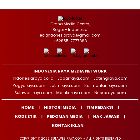
Graha Media Center,
Bogor - Indonesia
editindonesiaraya@gmail.com
+62855-7777888
INDONESIA RAYA MEDIA NETWORK
Indonesiaraya.co.id
Jabarraya.com
Jatengraya.com
Yogyaraya.com
Jatimraya.com
Kalimantanraya.com
Sulawesiraya.com
Malukuraya.com
Nusraraya.com
HOME
HISTORI MEDIA
TIM REDAKSI
KODE ETIK
PEDOMAN MEDIA
HAK JAWAB
KONTAK IKLAN
COPYRIGHT © 2026 SULAWESIRAYA.COM - ALL RIGHTS RESERVED