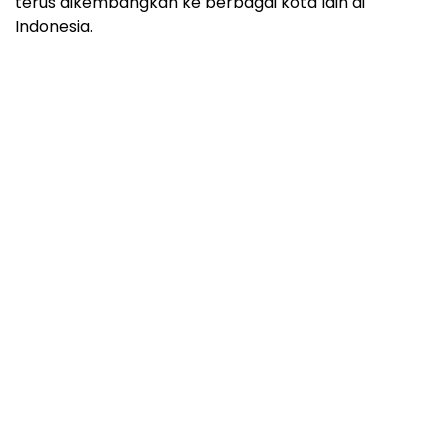
terus dikembangkan ke berbagai kota lain di
Indonesia
.