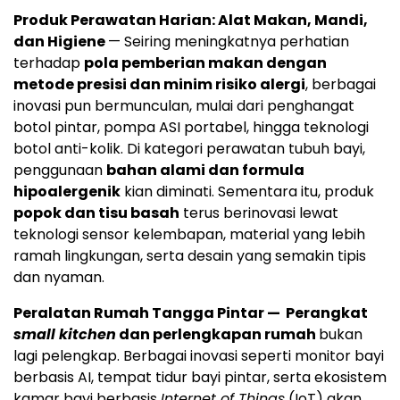
Produk Perawatan Harian: Alat Makan, Mandi,
dan Higiene
— Seiring meningkatnya perhatian
terhadap
pola pemberian makan dengan
metode presisi dan minim risiko alergi
, berbagai
inovasi pun bermunculan, mulai dari penghangat
botol pintar, pompa ASI portabel, hingga teknologi
botol anti-kolik. Di kategori perawatan tubuh bayi,
penggunaan
bahan alami dan formula
hipoalergenik
kian diminati. Sementara itu, produk
popok dan tisu basah
terus berinovasi lewat
teknologi sensor kelembapan, material yang lebih
ramah lingkungan, serta desain yang semakin tipis
dan nyaman.
Peralatan Rumah Tangga Pintar — Perangkat
small kitchen
dan perlengkapan rumah
bukan
lagi pelengkap. Berbagai inovasi seperti monitor bayi
berbasis AI, tempat tidur bayi pintar, serta ekosistem
kamar bayi berbasis
Internet of Things
(IoT) akan