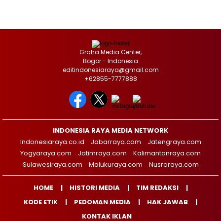
Graha Media Center,
Bogor - Indonesia
editindonesiaraya@gmail.com
+62855-7777888
INDONESIA RAYA MEDIA NETWORK
Indonesiaraya.co.id
Jabarraya.com
Jatengraya.com
Yogyaraya.com
Jatimraya.com
Kalimantanraya.com
Sulawesiraya.com
Malukuraya.com
Nusraraya.com
HOME
HISTORI MEDIA
TIM REDAKSI
KODE ETIK
PEDOMAN MEDIA
HAK JAWAB
KONTAK IKLAN