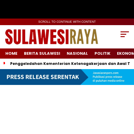
SCROLL TO CONTINUE WITH CONTENT
HOME
BERITA SULAWESI
NASIONAL
POLITIK
EKONOM
Penggeledahan Kementerian Ketenagakerjaan dan Awal Ter