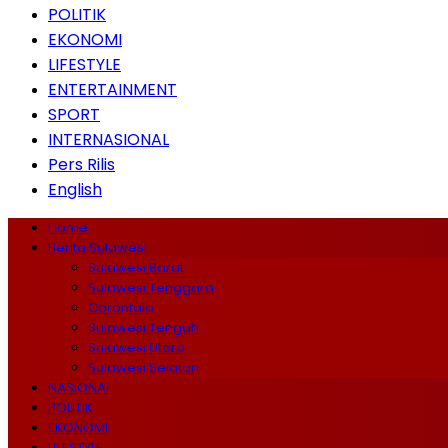
POLITIK
EKONOMI
LIFESTYLE
ENTERTAINMENT
SPORT
INTERNASIONAL
Pers Rilis
English
Home
Berita Sulawesi
Sulawesi Barat
Sulawesi Tenggara
Gorontalo
Sulawesi Tengah
Sulawesi Utara
Sulawesi Selatan
NASIONAL
POLITIK
EKONOMI
LIFESTYLE