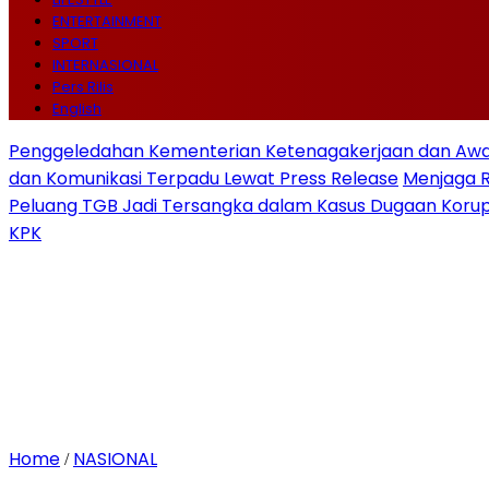
ENTERTAINMENT
SPORT
INTERNASIONAL
Pers Rilis
English
Penggeledahan Kementerian Ketenagakerjaan dan Awal
dan Komunikasi Terpadu Lewat Press Release
Menjaga 
Peluang TGB Jadi Tersangka dalam Kasus Dugaan Korup
KPK
Home
NASIONAL
/