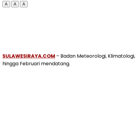
A
A
A
SULAWESIRAYA.COM
– Badan Meteorologi, Klimatolog
hingga Februari mendatang.