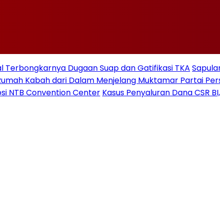
 Terbongkarnya Dugaan Suap dan Gatifikasi TKA
Sapulan
Rumah Kabah dari Dalam Menjelang Muktamar Partai Pe
si NTB Convention Center
Kasus Penyaluran Dana CSR BI,