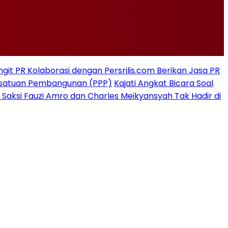
git PR Kolaborasi dengan Persrilis.com Berikan Jasa PR
rsatuan Pembangunan (PPP)
Kajati Angkat Bicara Soal
 Saksi Fauzi Amro dan Charles Meikyansyah Tak Hadir di