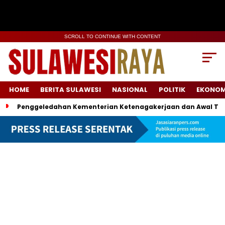
SCROLL TO CONTINUE WITH CONTENT
HOME
BERITA SULAWESI
NASIONAL
POLITIK
EKONOM
Penggeledahan Kementerian Ketenagakerjaan dan Awal Ter