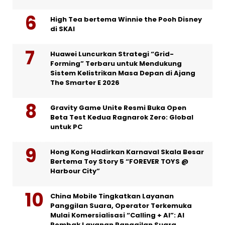
High Tea bertema Winnie the Pooh Disney
di SKAI
Huawei Luncurkan Strategi “Grid-
Forming” Terbaru untuk Mendukung
Sistem Kelistrikan Masa Depan di Ajang
The Smarter E 2026
Gravity Game Unite Resmi Buka Open
Beta Test Kedua Ragnarok Zero: Global
untuk PC
Hong Kong Hadirkan Karnaval Skala Besar
Bertema Toy Story 5 “FOREVER TOYS @
Harbour City”
China Mobile Tingkatkan Layanan
Panggilan Suara, Operator Terkemuka
Mulai Komersialisasi “Calling + AI”: AI
Rombak Layanan Panggilan Suara