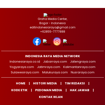
Graha Media Center,
Bogor - Indonesia
editindonesiaraya@gmail.com
+62855-7777888
INDONESIA RAYA MEDIA NETWORK
Indonesiaraya.co.id
Jabarraya.com
Jatengraya.com
Yogyaraya.com
Jatimraya.com
Kalimantanraya.com
Sulawesiraya.com
Malukuraya.com
Nusraraya.com
HOME
HISTORI MEDIA
TIM REDAKSI
KODE ETIK
PEDOMAN MEDIA
HAK JAWAB
KONTAK IKLAN