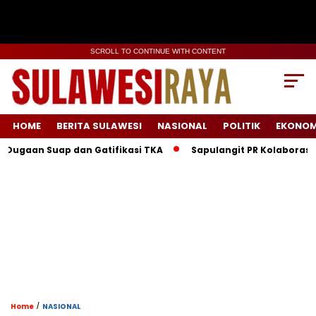
SCROLL TO CONTINUE WITH CONTENT
HOME
BERITA SULAWESI
NASIONAL
POLITIK
EKONOM
Suap dan Gatifikasi TKA
Sapulangit PR Kolaborasi dengan P
/
Home
NASIONAL