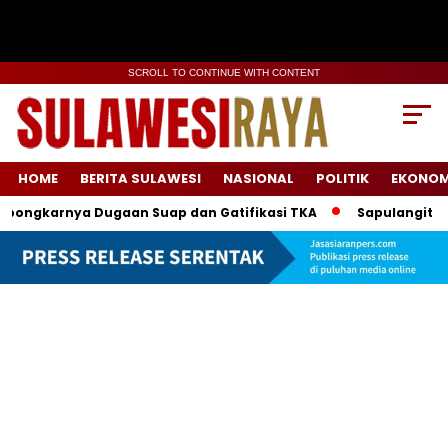
SCROLL TO CONTINUE WITH CONTENT
HOME
BERITA SULAWESI
NASIONAL
POLITIK
EKONOM
rnya Dugaan Suap dan Gatifikasi TKA
Sapulangit PR Kolabo