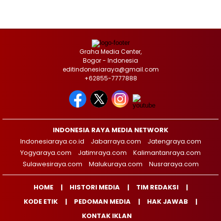
Graha Media Center,
Bogor - Indonesia
editindonesiaraya@gmail.com
+62855-7777888
INDONESIA RAYA MEDIA NETWORK
Indonesiaraya.co.id
Jabarraya.com
Jatengraya.com
Yogyaraya.com
Jatimraya.com
Kalimantanraya.com
Sulawesiraya.com
Malukuraya.com
Nusraraya.com
HOME
HISTORI MEDIA
TIM REDAKSI
KODE ETIK
PEDOMAN MEDIA
HAK JAWAB
KONTAK IKLAN