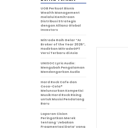
UOB Perkuat Bisnis
Wealth Management
melalui Kemitraan
Distribusi Strategis
dengan Allianz Global
Investors
Mitrade Raih Gelar “AI
Broker of the Year 2026”,
Hadirkan MitradeGPT
Versi Terbaru di Asia
UNISOC Lyric Audio:
Mengubah Pengalaman
Mendengarkan Audio
Hard Rock Cafe dan
Coca-Cola®
Meluncurkan Kompetisi
Musik Hard Rock Rising
untuk Musisi Pendatang
Baru
Laporan Cision
Peringatkan Merek
tentang ‘Jebakan
Fragmentasi Data’ yang