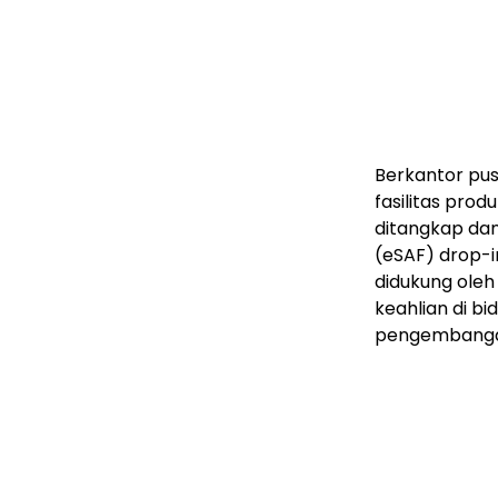
Berkantor pu
fasilitas pro
ditangkap dan
(eSAF) drop-i
didukung ole
keahlian di b
pengembangan 