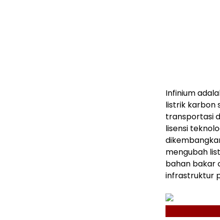
Infinium adal
listrik karbo
transportasi 
lisensi tekno
dikembangkan 
mengubah list
bahan bakar c
infrastruktur