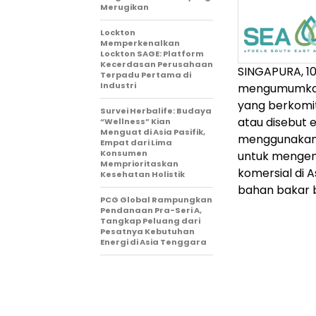
Merugikan
Lockton
Memperkenalkan
Lockton SAGE: Platform
Kecerdasan Perusahaan
SINGAPURA
,
1
Terpadu Pertama di
Industri
mengumumkan 
yang berkomit
Survei Herbalife: Budaya
atau disebut e
“Wellness” Kian
Menguat di Asia Pasifik,
menggunakan t
Empat dari Lima
Konsumen
untuk mengem
Memprioritaskan
komersial di 
Kesehatan Holistik
bahan bakar b
PCG Global Rampungkan
Pendanaan Pra-Seri A,
Tangkap Peluang dari
Pesatnya Kebutuhan
Energi di Asia Tenggara