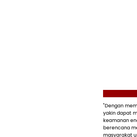
"Dengan meman
yakin dapat 
keamanan ener
berencana men
masyarakat u