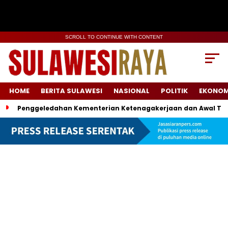
SCROLL TO CONTINUE WITH CONTENT
HOME
BERITA SULAWESI
NASIONAL
POLITIK
EKONOM
Penggeledahan Kementerian Ketenagakerjaan dan Awal Ter