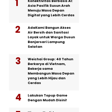
Konektivitas Berbasis AI:
Asia Pasifik Susun Arah
Menuju Masa Depan
Digital yang Lebih Cerdas
AdaKami Bangun Akses
Air Bersih dan Sanitasi
Layak untuk Warga Dusun
Banjarsari Lampung
Selatan
Weichai Group: 40 Tahun
Berkarya di Vietnam,
Bekerja sama
Membangun Masa Depan
yang Lebih Hijau dan
Cerdas
Lakukan Topup Game
Dengan Mudah Disini!