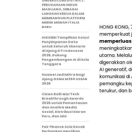
UNDERSCORE DISTRICT,
PERUSAHAAN INDUK
MAGLIANO, SEBAGAI
LANGKAH KEDUA DALAM
MEMBANGUN PLATFORM
MEREK MEWAH ITALIA
HONG KONG, 
BARU
memperkuat jar
HIKSEMI Tampilkan Solusi
memperluas 
Penyimpanan Data
untuk Seluruh Skenario
meningkatka
di Ajang DTI Indonesia
utama. Melalu
2026, Dukung
Pengembangan AI di Asia
digerakkan ol
Tenggara
AI generatif, 
Huawei Jadi Mitra bagi
komunikasi di
Ajang GSMA M360 ASEAN
pemangku kepe
2026
terukur, dan b
Cision Raih MarTech
Breakthrough Awards
2026 untuk Pemantauan
dan Analisis Media
Sosial, Distribusi Siaran
Pers, dan AEO
Fair Finance Asia Desak
Perbankan Hentikan