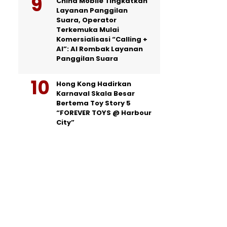
China Mobile Tingkatkan
Layanan Panggilan
Suara, Operator
Terkemuka Mulai
Komersialisasi “Calling +
AI”: AI Rombak Layanan
Panggilan Suara
Hong Kong Hadirkan
Karnaval Skala Besar
Bertema Toy Story 5
“FOREVER TOYS @ Harbour
City”