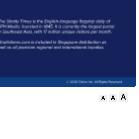
A
A
A