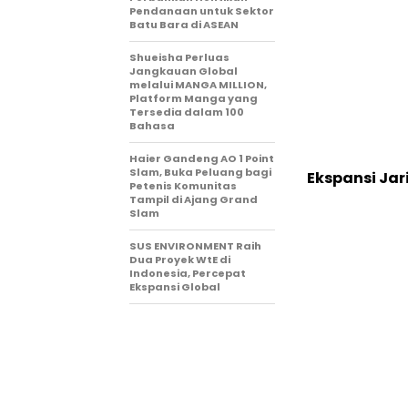
Pendanaan untuk Sektor
Batu Bara di ASEAN
Shueisha Perluas
Jangkauan Global
melalui MANGA MILLION,
Platform Manga yang
Tersedia dalam 100
Bahasa
Haier Gandeng AO 1 Point
Slam, Buka Peluang bagi
Ekspansi Ja
Petenis Komunitas
Tampil di Ajang Grand
Slam
SUS ENVIRONMENT Raih
Dua Proyek WtE di
Indonesia, Percepat
Ekspansi Global