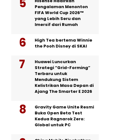
Hisense Hadirkan
Pengalaman Menonton
FIFA World Cup 2026™
yang Lebih Seru dan
Imersif dari Rumah
High Tea bertema Winnie
the Pooh Disney di SKAI
Huawei Luncurkan
Strategi “Grid-Forming”
Terbaru untuk
Mendukung Sistem
Kelistrikan Masa Depan di
Ajang The Smarter E 2026
Gravity Game Unite Resmi
Buka Open Beta Test
Kedua Ragnarok Zero:
Global untuk PC