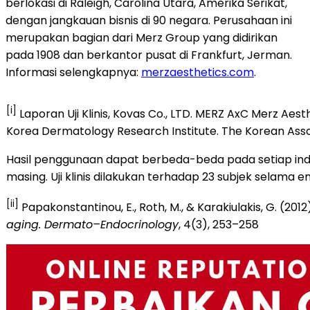
berlokasi di Raleigh, Carolina Utara, Amerika Serikat,
dengan jangkauan bisnis di 90 negara. Perusahaan ini
merupakan bagian dari Merz Group yang didirikan
pada 1908 dan berkantor pusat di Frankfurt, Jerman.
Informasi selengkapnya:
merzaesthetics.com
.
[i]
Laporan Uji Klinis, Kovas Co., LTD. MERZ AxC Merz Ae
Korea Dermatology Research Institute. The Korean Asso
Hasil penggunaan dapat berbeda-beda pada setiap indiv
masing. Uji klinis dilakukan terhadap 23 subjek selama e
[ii]
Papakonstantinou, E., Roth, M., & Karakiulakis, G. (2012
aging. Dermato–Endocrinology
, 4(3), 253–258