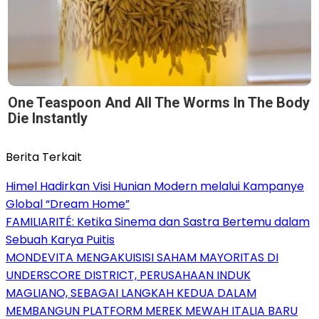
One Teaspoon And All The Worms In The Body
Die Instantly
Berita Terkait
Himel Hadirkan Visi Hunian Modern melalui Kampanye
Global “Dream Home”
FAMILIARITÉ: Ketika Sinema dan Sastra Bertemu dalam
Sebuah Karya Puitis
MONDEVITA MENGAKUISISI SAHAM MAYORITAS DI
UNDERSCORE DISTRICT, PERUSAHAAN INDUK
MAGLIANO, SEBAGAI LANGKAH KEDUA DALAM
MEMBANGUN PLATFORM MEREK MEWAH ITALIA BARU