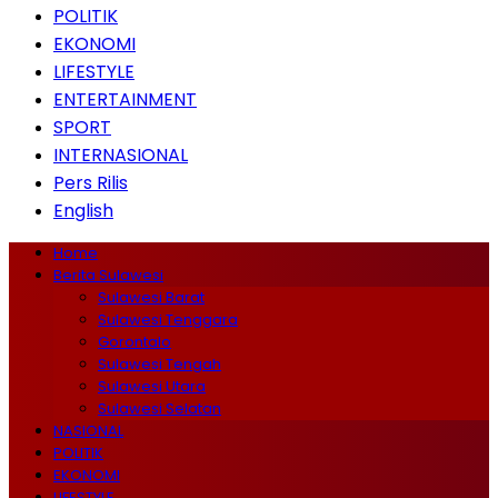
POLITIK
EKONOMI
LIFESTYLE
ENTERTAINMENT
SPORT
INTERNASIONAL
Pers Rilis
English
Home
Berita Sulawesi
Sulawesi Barat
Sulawesi Tenggara
Gorontalo
Sulawesi Tengah
Sulawesi Utara
Sulawesi Selatan
NASIONAL
POLITIK
EKONOMI
LIFESTYLE