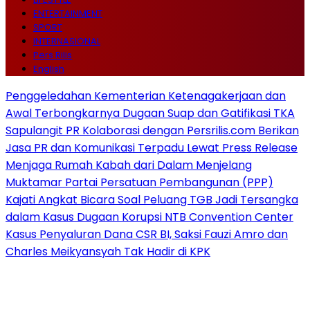
ENTERTAINMENT
SPORT
INTERNASIONAL
Pers Rilis
English
Penggeledahan Kementerian Ketenagakerjaan dan
Awal Terbongkarnya Dugaan Suap dan Gatifikasi TKA
Sapulangit PR Kolaborasi dengan Persrilis.com Berikan
Jasa PR dan Komunikasi Terpadu Lewat Press Release
Menjaga Rumah Kabah dari Dalam Menjelang
Muktamar Partai Persatuan Pembangunan (PPP)
Kajati Angkat Bicara Soal Peluang TGB Jadi Tersangka
dalam Kasus Dugaan Korupsi NTB Convention Center
Kasus Penyaluran Dana CSR BI, Saksi Fauzi Amro dan
Charles Meikyansyah Tak Hadir di KPK