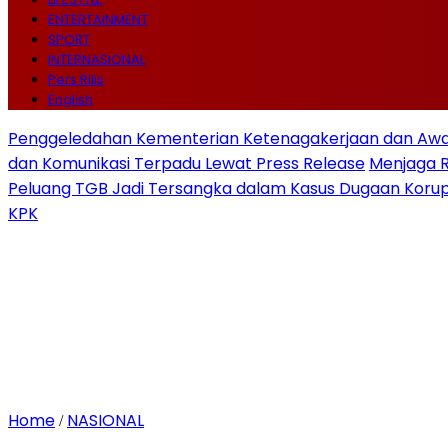
ENTERTAINMENT
SPORT
INTERNASIONAL
Pers Rilis
English
Penggeledahan Kementerian Ketenagakerjaan dan Awal
dan Komunikasi Terpadu Lewat Press Release
Menjaga 
Peluang TGB Jadi Tersangka dalam Kasus Dugaan Korup
KPK
Home
NASIONAL
/