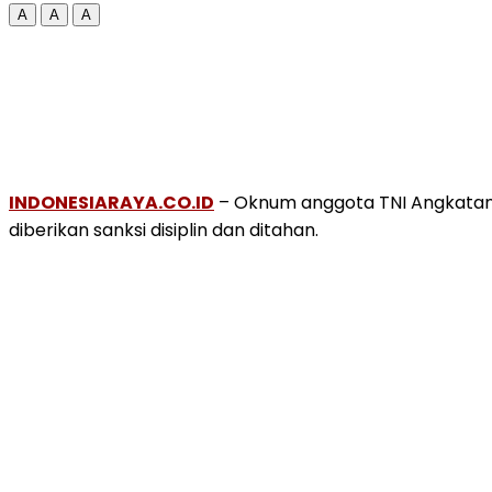
A
A
A
INDONESIARAYA.CO.ID
– Oknum anggota TNI Angkatan U
diberikan sanksi disiplin dan ditahan.