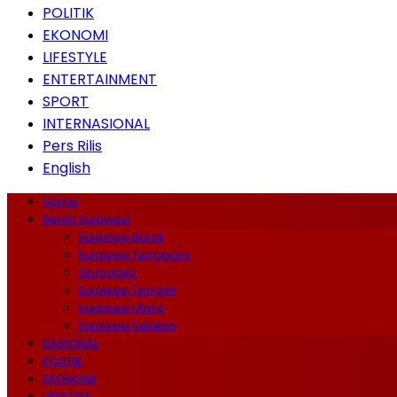
POLITIK
EKONOMI
LIFESTYLE
ENTERTAINMENT
SPORT
INTERNASIONAL
Pers Rilis
English
Home
Berita Sulawesi
Sulawesi Barat
Sulawesi Tenggara
Gorontalo
Sulawesi Tengah
Sulawesi Utara
Sulawesi Selatan
NASIONAL
POLITIK
EKONOMI
LIFESTYLE