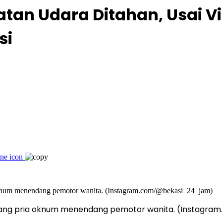
an Udara Ditahan, Usai V
si
seorang pria oknum menendang pemotor wanita. (Instag