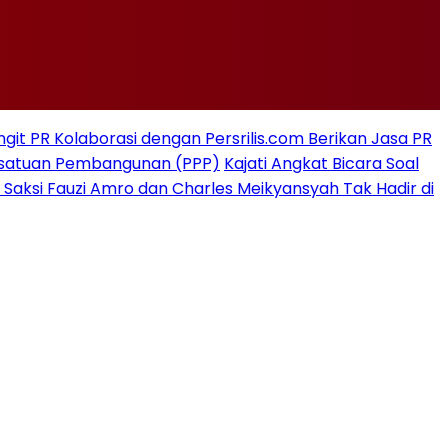
git PR Kolaborasi dengan Persrilis.com Berikan Jasa PR
rsatuan Pembangunan (PPP)
Kajati Angkat Bicara Soal
 Saksi Fauzi Amro dan Charles Meikyansyah Tak Hadir di