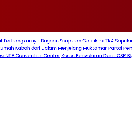
 Terbongkarnya Dugaan Suap dan Gatifikasi TKA
Sapulan
Rumah Kabah dari Dalam Menjelang Muktamar Partai Pe
si NTB Convention Center
Kasus Penyaluran Dana CSR BI,