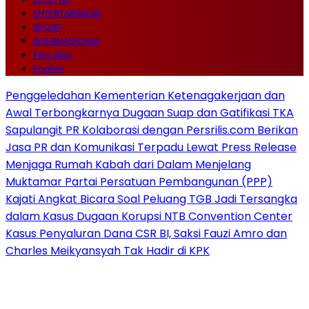
ENTERTAINMENT
SPORT
INTERNASIONAL
Pers Rilis
English
Penggeledahan Kementerian Ketenagakerjaan dan
Awal Terbongkarnya Dugaan Suap dan Gatifikasi TKA
Sapulangit PR Kolaborasi dengan Persrilis.com Berikan
Jasa PR dan Komunikasi Terpadu Lewat Press Release
Menjaga Rumah Kabah dari Dalam Menjelang
Muktamar Partai Persatuan Pembangunan (PPP)
Kajati Angkat Bicara Soal Peluang TGB Jadi Tersangka
dalam Kasus Dugaan Korupsi NTB Convention Center
Kasus Penyaluran Dana CSR BI, Saksi Fauzi Amro dan
Charles Meikyansyah Tak Hadir di KPK