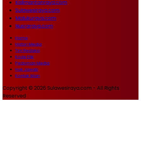
Kalimantanraya.com
Sulawesiraya.com
Malukuraya.com
Nusraraya.com
Home
Histori Media
Tim Redaksi
Kode Etik
Pedoman Media
Hak Jawab
Kontak Iklan
Copyright © 2026 Sulawesiraya.com - All Rights
Reserved