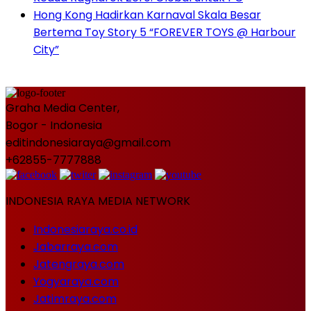
Hong Kong Hadirkan Karnaval Skala Besar
Bertema Toy Story 5 “FOREVER TOYS @ Harbour
City”
Graha Media Center,
Bogor - Indonesia
editindonesiaraya@gmail.com
+62855-7777888
INDONESIA RAYA MEDIA NETWORK
Indonesiaraya.co.id
Jabarraya.com
Jatengraya.com
Yogyaraya.com
Jatimraya.com