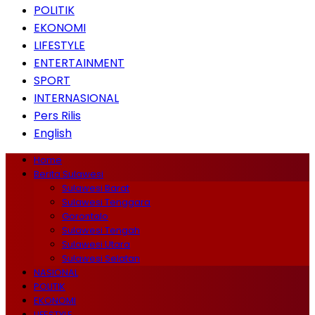
POLITIK
EKONOMI
LIFESTYLE
ENTERTAINMENT
SPORT
INTERNASIONAL
Pers Rilis
English
Home
Berita Sulawesi
Sulawesi Barat
Sulawesi Tenggara
Gorontalo
Sulawesi Tengah
Sulawesi Utara
Sulawesi Selatan
NASIONAL
POLITIK
EKONOMI
LIFESTYLE