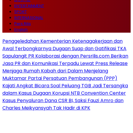
ENTERTAINMENT
SPORT
INTERNASIONAL
Pers Rilis
English
Penggeledahan Kementerian Ketenagakerjaan dan
Awal Terbongkarnya Dugaan Suap dan Gatifikasi TKA
Sapulangit PR Kolaborasi dengan Persrilis.com Berikan
Jasa PR dan Komunikasi Terpadu Lewat Press Release
Menjaga Rumah Kabah dari Dalam Menjelang
Muktamar Partai Persatuan Pembangunan (PPP)
Kajati Angkat Bicara Soal Peluang TGB Jadi Tersangka
dalam Kasus Dugaan Korupsi NTB Convention Center
Kasus Penyaluran Dana CSR BI, Saksi Fauzi Amro dan
Charles Meikyansyah Tak Hadir di KPK