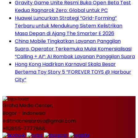
Gravity Game Unite Resmi Buka Open Beta Test
Kedua Ragnarok Zero: Global untuk PC
Huawei Luncurkan Strategi “Grid-Forming”
Terbaru untuk Mendukung Sistem Kelistrikan
Masa Depan di Ajang The Smarter E 2026
China Mobile Tingkatkan Layanan Panggilan
Suara, Operator Terkemuka Mulai Komersialisasi
“Calling + AI”: AI Rombak Layanan Panggilan Suara
Hong Kong Hadirkan Karnaval Skala Besar
Bertema Toy Story 5 “FOREVER TOYS @ Harbour
City”
Graha Media Center,
Bogor - Indonesia
editindonesiaraya@gmail.com
+62855-7777888