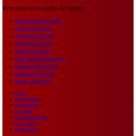
INDONESIA RAYA MEDIA NETWORK
Indonesiaraya.co.id
Jabarraya.com
Jatengraya.com
Yogyaraya.com
Jatimraya.com
Kalimantanraya.com
Sulawesiraya.com
Malukuraya.com
Nusraraya.com
Home
Histori Media
Tim Redaksi
Kode Etik
Pedoman Media
Hak Jawab
Kontak Iklan