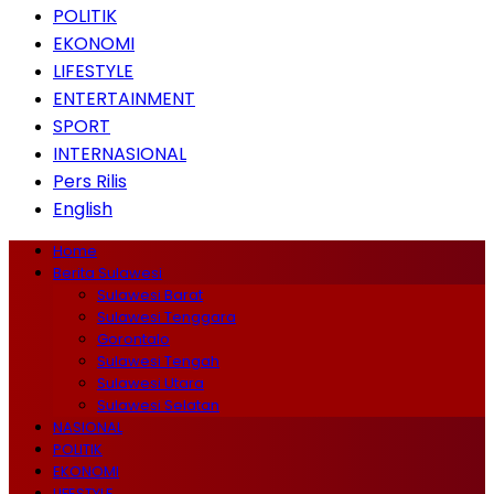
POLITIK
EKONOMI
LIFESTYLE
ENTERTAINMENT
SPORT
INTERNASIONAL
Pers Rilis
English
Home
Berita Sulawesi
Sulawesi Barat
Sulawesi Tenggara
Gorontalo
Sulawesi Tengah
Sulawesi Utara
Sulawesi Selatan
NASIONAL
POLITIK
EKONOMI
LIFESTYLE