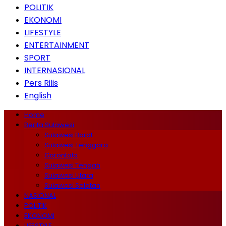
POLITIK
EKONOMI
LIFESTYLE
ENTERTAINMENT
SPORT
INTERNASIONAL
Pers Rilis
English
Home
Berita Sulawesi
Sulawesi Barat
Sulawesi Tenggara
Gorontalo
Sulawesi Tengah
Sulawesi Utara
Sulawesi Selatan
NASIONAL
POLITIK
EKONOMI
LIFESTYLE