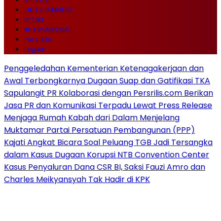
ENTERTAINMENT
SPORT
INTERNASIONAL
Pers Rilis
English
Penggeledahan Kementerian Ketenagakerjaan dan
Awal Terbongkarnya Dugaan Suap dan Gatifikasi TKA
Sapulangit PR Kolaborasi dengan Persrilis.com Berikan
Jasa PR dan Komunikasi Terpadu Lewat Press Release
Menjaga Rumah Kabah dari Dalam Menjelang
Muktamar Partai Persatuan Pembangunan (PPP)
Kajati Angkat Bicara Soal Peluang TGB Jadi Tersangka
dalam Kasus Dugaan Korupsi NTB Convention Center
Kasus Penyaluran Dana CSR BI, Saksi Fauzi Amro dan
Charles Meikyansyah Tak Hadir di KPK