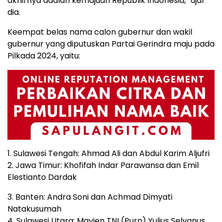
akhirnya adalah kemajuan Republik Indonesia,” ujar
dia.
Keempat belas nama calon gubernur dan wakil
gubernur yang diputuskan Partai Gerindra maju pada
Pilkada 2024, yaitu:
1. Sulawesi Tengah: Ahmad Ali dan Abdul Karim Aljufri
2. Jawa Timur: Khofifah Indar Parawansa dan Emil
Elestianto Dardak
3. Banten: Andra Soni dan Achmad Dimyati
Natakusumah
4. Sulawesi Utara: Mayjen TNI (Purn) Yulius Selvanus