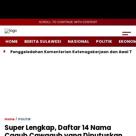
SCROLL TO CONTINUE WITH CONTENT
HOME
BERITA SULAWESI
NASIONAL
POLITIK
EKONOM
Penggeledahan Kementerian Ketenagakerjaan dan Awal Ter
/
Home
POLITIK
Super Lengkap, Daftar 14 Nama
Cagub Cawagub yang Diputuskan