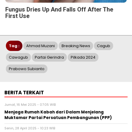
Fungus Dries Up And Falls Off After The
First Use
Tag :
Ahmad Muzani
Breaking News
Cagub
Cawagub
Partai Gerindra
Pilkada 2024
Prabowo Subianto
BERITA TERKAIT
Jumat, 16 Mei 2025 - 07:05 WIB
Menjaga Rumah Kabah dari Dalam Menjelang
Muktamar Partai Persatuan Pembangunan (PPP)
Senin, 28 April 2025 - 10:23 WIB