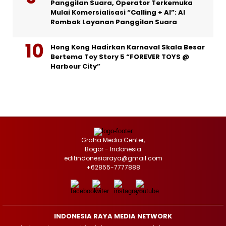
Panggilan Suara, Operator Terkemuka
Mulai Komersialisasi “Calling + AI”: AI
Rombak Layanan Panggilan Suara
Hong Kong Hadirkan Karnaval Skala Besar
Bertema Toy Story 5 “FOREVER TOYS @
Harbour City”
Graha Media Center,
Bogor - Indonesia
editindonesiaraya@gmail.com
+62855-7777888
INDONESIA RAYA MEDIA NETWORK