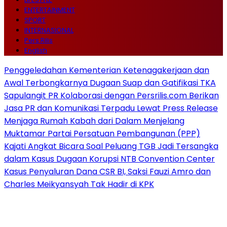
ENTERTAINMENT
SPORT
INTERNASIONAL
Pers Rilis
English
Penggeledahan Kementerian Ketenagakerjaan dan
Awal Terbongkarnya Dugaan Suap dan Gatifikasi TKA
Sapulangit PR Kolaborasi dengan Persrilis.com Berikan
Jasa PR dan Komunikasi Terpadu Lewat Press Release
Menjaga Rumah Kabah dari Dalam Menjelang
Muktamar Partai Persatuan Pembangunan (PPP)
Kajati Angkat Bicara Soal Peluang TGB Jadi Tersangka
dalam Kasus Dugaan Korupsi NTB Convention Center
Kasus Penyaluran Dana CSR BI, Saksi Fauzi Amro dan
Charles Meikyansyah Tak Hadir di KPK