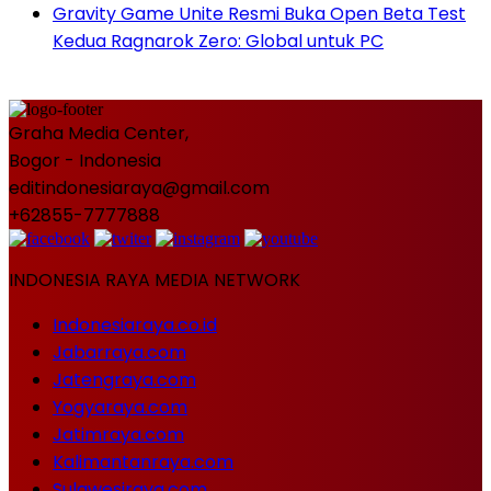
Gravity Game Unite Resmi Buka Open Beta Test
Kedua Ragnarok Zero: Global untuk PC
Graha Media Center,
Bogor - Indonesia
editindonesiaraya@gmail.com
+62855-7777888
INDONESIA RAYA MEDIA NETWORK
Indonesiaraya.co.id
Jabarraya.com
Jatengraya.com
Yogyaraya.com
Jatimraya.com
Kalimantanraya.com
Sulawesiraya.com