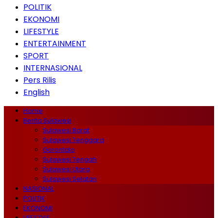
POLITIK
EKONOMI
LIFESTYLE
ENTERTAINMENT
SPORT
INTERNASIONAL
Pers Rilis
English
Home
Berita Sulawesi
Sulawesi Barat
Sulawesi Tenggara
Gorontalo
Sulawesi Tengah
Sulawesi Utara
Sulawesi Selatan
NASIONAL
POLITIK
EKONOMI
LIFESTYLE