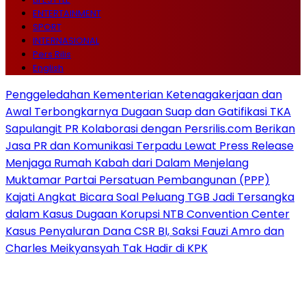
ENTERTAINMENT
SPORT
INTERNASIONAL
Pers Rilis
English
Penggeledahan Kementerian Ketenagakerjaan dan
Awal Terbongkarnya Dugaan Suap dan Gatifikasi TKA
Sapulangit PR Kolaborasi dengan Persrilis.com Berikan
Jasa PR dan Komunikasi Terpadu Lewat Press Release
Menjaga Rumah Kabah dari Dalam Menjelang
Muktamar Partai Persatuan Pembangunan (PPP)
Kajati Angkat Bicara Soal Peluang TGB Jadi Tersangka
dalam Kasus Dugaan Korupsi NTB Convention Center
Kasus Penyaluran Dana CSR BI, Saksi Fauzi Amro dan
Charles Meikyansyah Tak Hadir di KPK