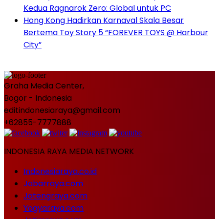
Kedua Ragnarok Zero: Global untuk PC
Hong Kong Hadirkan Karnaval Skala Besar
Bertema Toy Story 5 “FOREVER TOYS @ Harbour
City”
Graha Media Center,
Bogor - Indonesia
editindonesiaraya@gmail.com
+62855-7777888
INDONESIA RAYA MEDIA NETWORK
Indonesiaraya.co.id
Jabarraya.com
Jatengraya.com
Yogyaraya.com