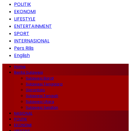
POLITIK
EKONOMI
LIFESTYLE
ENTERTAINMENT
SPORT
INTERNASIONAL
Pers Rilis
English
Home
Berita Sulawesi
Sulawesi Barat
Sulawesi Tenggara
Gorontalo
Sulawesi Tengah
Sulawesi Utara
Sulawesi Selatan
NASIONAL
POLITIK
EKONOMI
LIFESTYLE