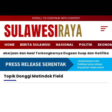
SCROLL TO CONTINUE WITH CONTENT
HOME
BERITA SULAWESI
NASIONAL
POLITIK
EKONOM
kerjaan dan Awal Terbongkarnya Dugaan Suap dan Gatifikasi 
Topik
Donggi Matindok Field