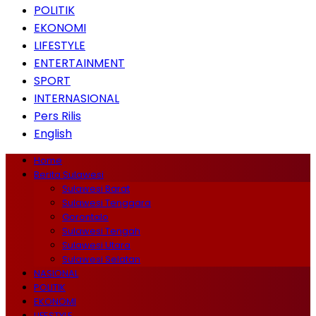
POLITIK
EKONOMI
LIFESTYLE
ENTERTAINMENT
SPORT
INTERNASIONAL
Pers Rilis
English
Home
Berita Sulawesi
Sulawesi Barat
Sulawesi Tenggara
Gorontalo
Sulawesi Tengah
Sulawesi Utara
Sulawesi Selatan
NASIONAL
POLITIK
EKONOMI
LIFESTYLE