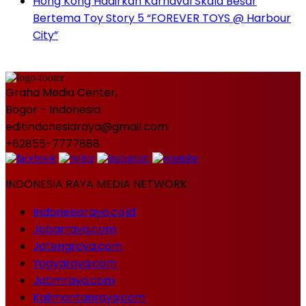
Hong Kong Hadirkan Karnaval Skala Besar
Bertema Toy Story 5 “FOREVER TOYS @ Harbour
City”
Graha Media Center,
Bogor - Indonesia
editindonesiaraya@gmail.com
+62855-7777888
INDONESIA RAYA MEDIA NETWORK
Indonesiaraya.co.id
Jabarraya.com
Jatengraya.com
Yogyaraya.com
Jatimraya.com
Kalimantanraya.com