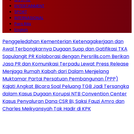
ENTERTAINMENT
SPORT
INTERNASIONAL
Pers Rilis
English
Penggeledahan Kementerian Ketenagakerjaan dan
Awal Terbongkarnya Dugaan Suap dan Gatifikasi TKA
Sapulangit PR Kolaborasi dengan Persrilis.com Berikan
Jasa PR dan Komunikasi Terpadu Lewat Press Release
Menjaga Rumah Kabah dari Dalam Menjelang
Muktamar Partai Persatuan Pembangunan (PPP)
Kajati Angkat Bicara Soal Peluang TGB Jadi Tersangka
dalam Kasus Dugaan Korupsi NTB Convention Center
Kasus Penyaluran Dana CSR BI, Saksi Fauzi Amro dan
Charles Meikyansyah Tak Hadir di KPK