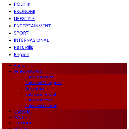
POLITIK
EKONOMI
LIFESTYLE
ENTERTAINMENT
SPORT
INTERNASIONAL
Pers Rilis
English
Home
Berita Sulawesi
Sulawesi Barat
Sulawesi Tenggara
Gorontalo
Sulawesi Tengah
Sulawesi Utara
Sulawesi Selatan
NASIONAL
POLITIK
EKONOMI
LIFESTYLE