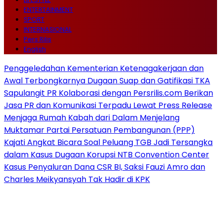
ENTERTAINMENT
SPORT
INTERNASIONAL
Pers Rilis
English
Penggeledahan Kementerian Ketenagakerjaan dan
Awal Terbongkarnya Dugaan Suap dan Gatifikasi TKA
Sapulangit PR Kolaborasi dengan Persrilis.com Berikan
Jasa PR dan Komunikasi Terpadu Lewat Press Release
Menjaga Rumah Kabah dari Dalam Menjelang
Muktamar Partai Persatuan Pembangunan (PPP)
Kajati Angkat Bicara Soal Peluang TGB Jadi Tersangka
dalam Kasus Dugaan Korupsi NTB Convention Center
Kasus Penyaluran Dana CSR BI, Saksi Fauzi Amro dan
Charles Meikyansyah Tak Hadir di KPK