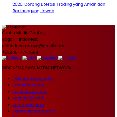
2026, Dorong Literasi Trading yang Aman dan
Bertanggung Jawab
Graha Media Center,
Bogor - Indonesia
editindonesiaraya@gmail.com
+62855-7777888
INDONESIA RAYA MEDIA NETWORK
Indonesiaraya.co.id
Jabarraya.com
Jatengraya.com
Yogyaraya.com
Jatimraya.com
Kalimantanraya.com