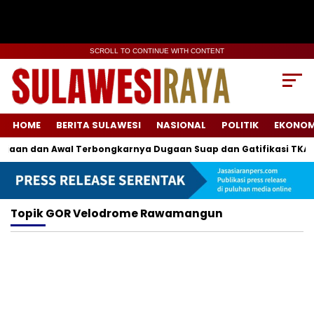
SCROLL TO CONTINUE WITH CONTENT
HOME
BERITA SULAWESI
NASIONAL
POLITIK
EKONOM
aan dan Awal Terbongkarnya Dugaan Suap dan Gatifikasi TKA
Topik
GOR Velodrome Rawamangun