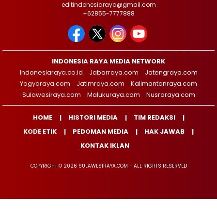
editindonesiaraya@gmail.com
+62855-7777888
INDONESIA RAYA MEDIA NETWORK
Indonesiaraya.co.id
Jabarraya.com
Jatengraya.com
Yogyaraya.com
Jatimraya.com
Kalimantanraya.com
Sulawesiraya.com
Malukuraya.com
Nusraraya.com
HOME
HISTORI MEDIA
TIM REDAKSI
KODE ETIK
PEDOMAN MEDIA
HAK JAWAB
KONTAK IKLAN
COPYRIGHT © 2026 SULAWESIRAYA.COM - ALL RIGHTS RESERVED