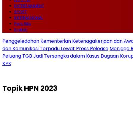
ENTERTAINMENT
SPORT
INTERNASIONAL
Pers Rilis
English
Penggeledahan Kementerian Ketenagakerjaan dan Awal
dan Komunikasi Terpadu Lewat Press Release
Menjaga 
Peluang TGB Jadi Tersangka dalam Kasus Dugaan Korup
KPK
Topik
HPN 2023