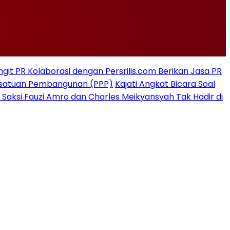
git PR Kolaborasi dengan Persrilis.com Berikan Jasa PR
rsatuan Pembangunan (PPP)
Kajati Angkat Bicara Soal
 Saksi Fauzi Amro dan Charles Meikyansyah Tak Hadir di