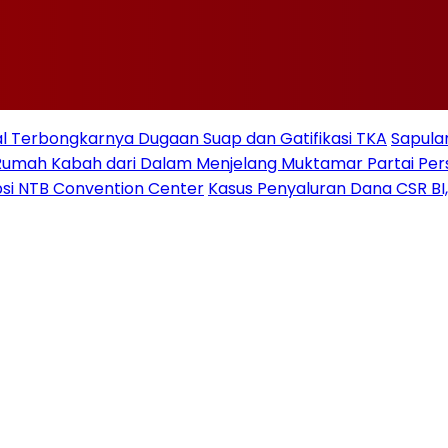
 Terbongkarnya Dugaan Suap dan Gatifikasi TKA
Sapulan
Rumah Kabah dari Dalam Menjelang Muktamar Partai Pe
si NTB Convention Center
Kasus Penyaluran Dana CSR BI,