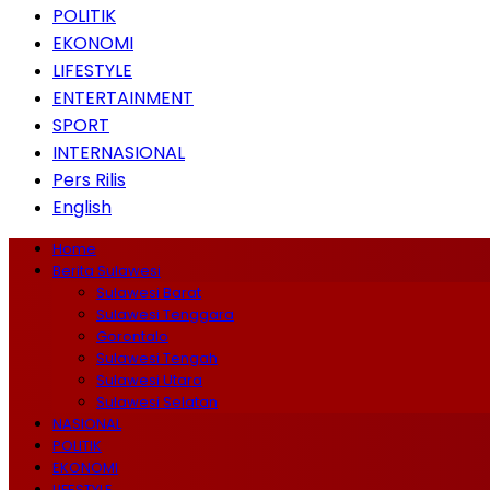
POLITIK
EKONOMI
LIFESTYLE
ENTERTAINMENT
SPORT
INTERNASIONAL
Pers Rilis
English
Home
Berita Sulawesi
Sulawesi Barat
Sulawesi Tenggara
Gorontalo
Sulawesi Tengah
Sulawesi Utara
Sulawesi Selatan
NASIONAL
POLITIK
EKONOMI
LIFESTYLE