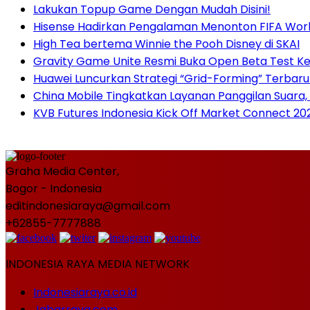
Lakukan Topup Game Dengan Mudah Disini!
Hisense Hadirkan Pengalaman Menonton FIFA World
High Tea bertema Winnie the Pooh Disney di SKAI
Gravity Game Unite Resmi Buka Open Beta Test Ke
Huawei Luncurkan Strategi “Grid-Forming” Terbaru
China Mobile Tingkatkan Layanan Panggilan Suara, 
KVB Futures Indonesia Kick Off Market Connect 2
Graha Media Center,
Bogor - Indonesia
editindonesiaraya@gmail.com
+62855-7777888
INDONESIA RAYA MEDIA NETWORK
Indonesiaraya.co.id
Jabarraya.com