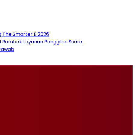
g The Smarter E 2026
 AI Rombak Layanan Panggilan Suara
 Jawab