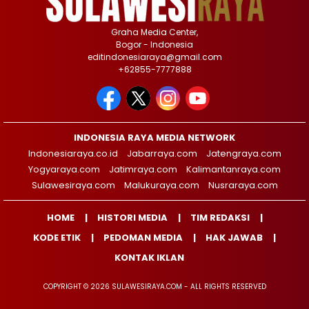
Graha Media Center,
Bogor - Indonesia
editindonesiaraya@gmail.com
+62855-7777888
INDONESIA RAYA MEDIA NETWORK
Indonesiaraya.co.id
Jabarraya.com
Jatengraya.com
Yogyaraya.com
Jatimraya.com
Kalimantanraya.com
Sulawesiraya.com
Malukuraya.com
Nusraraya.com
HOME
HISTORI MEDIA
TIM REDAKSI
KODE ETIK
PEDOMAN MEDIA
HAK JAWAB
KONTAK IKLAN
COPYRIGHT © 2026 SULAWESIRAYA.COM - ALL RIGHTS RESERVED