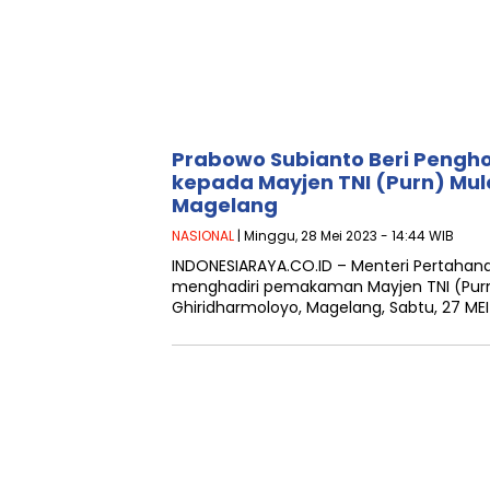
Prabowo Subianto Beri Pengh
kepada Mayjen TNI (Purn) Mulc
Magelang
NASIONAL
| Minggu, 28 Mei 2023 - 14:44 WIB
INDONESIARAYA.CO.ID – Menteri Pertahan
menghadiri pemakaman Mayjen TNI (Purn) 
Ghiridharmoloyo, Magelang, Sabtu, 27 MEI