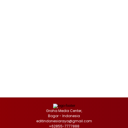
Graha Media Center,
Bogor - Indonesia
editindonesiaraya@gmail.com
+62855-7777888