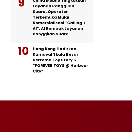
China Mobile Tingkatkan
Layanan Panggilan
Suara, Operator
Terkemuka Mulai
Komersialisasi “Calling +
AI”: AI Rombak Layanan
Panggilan Suara
Hong Kong Hadirkan
Karnaval Skala Besar
Bertema Toy Story 5
“FOREVER TOYS @ Harbour
City”