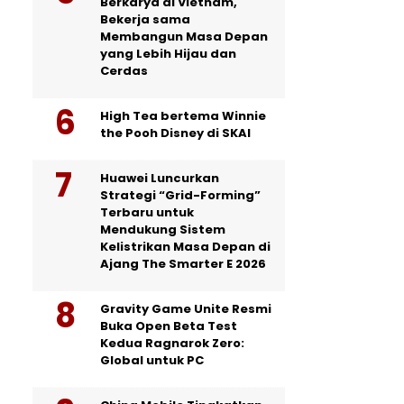
Berkarya di Vietnam,
Bekerja sama
Membangun Masa Depan
yang Lebih Hijau dan
Cerdas
High Tea bertema Winnie
the Pooh Disney di SKAI
Huawei Luncurkan
Strategi “Grid-Forming”
Terbaru untuk
Mendukung Sistem
Kelistrikan Masa Depan di
Ajang The Smarter E 2026
Gravity Game Unite Resmi
Buka Open Beta Test
Kedua Ragnarok Zero:
Global untuk PC