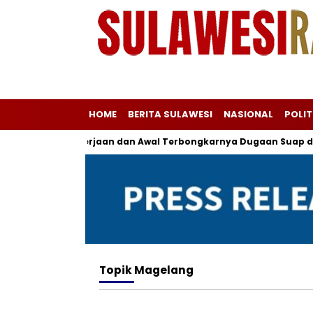
HOME
BERITA SULAWESI
NASIONAL
POLIT
n Ketenagakerjaan dan Awal Terbongkarnya Dugaan Suap dan G
Topik
Magelang