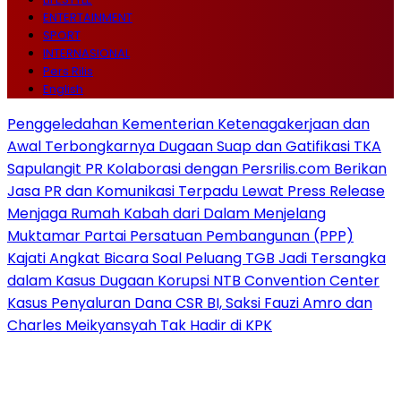
ENTERTAINMENT
SPORT
INTERNASIONAL
Pers Rilis
English
Penggeledahan Kementerian Ketenagakerjaan dan
Awal Terbongkarnya Dugaan Suap dan Gatifikasi TKA
Sapulangit PR Kolaborasi dengan Persrilis.com Berikan
Jasa PR dan Komunikasi Terpadu Lewat Press Release
Menjaga Rumah Kabah dari Dalam Menjelang
Muktamar Partai Persatuan Pembangunan (PPP)
Kajati Angkat Bicara Soal Peluang TGB Jadi Tersangka
dalam Kasus Dugaan Korupsi NTB Convention Center
Kasus Penyaluran Dana CSR BI, Saksi Fauzi Amro dan
Charles Meikyansyah Tak Hadir di KPK