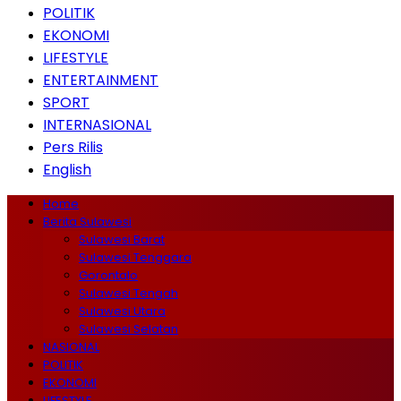
POLITIK
EKONOMI
LIFESTYLE
ENTERTAINMENT
SPORT
INTERNASIONAL
Pers Rilis
English
Home
Berita Sulawesi
Sulawesi Barat
Sulawesi Tenggara
Gorontalo
Sulawesi Tengah
Sulawesi Utara
Sulawesi Selatan
NASIONAL
POLITIK
EKONOMI
LIFESTYLE