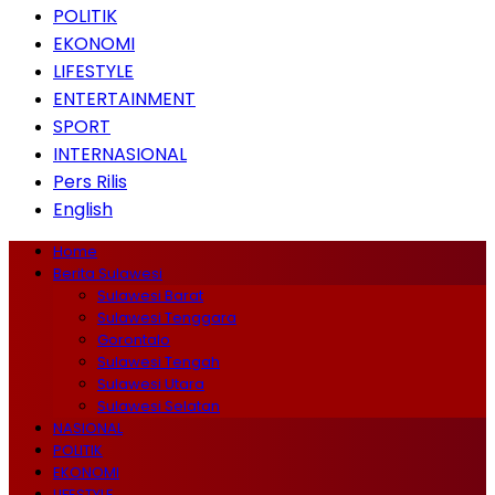
POLITIK
EKONOMI
LIFESTYLE
ENTERTAINMENT
SPORT
INTERNASIONAL
Pers Rilis
English
Home
Berita Sulawesi
Sulawesi Barat
Sulawesi Tenggara
Gorontalo
Sulawesi Tengah
Sulawesi Utara
Sulawesi Selatan
NASIONAL
POLITIK
EKONOMI
LIFESTYLE