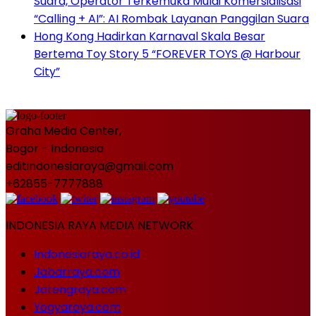
Suara, Operator Terkemuka Mulai Komersialisasi
“Calling + AI”: AI Rombak Layanan Panggilan Suara
Hong Kong Hadirkan Karnaval Skala Besar
Bertema Toy Story 5 “FOREVER TOYS @ Harbour
City”
Graha Media Center,
Bogor - Indonesia
editindonesiaraya@gmail.com
+62855-7777888
INDONESIA RAYA MEDIA NETWORK
Indonesiaraya.co.id
Jabarraya.com
Jatengraya.com
Yogyaraya.com