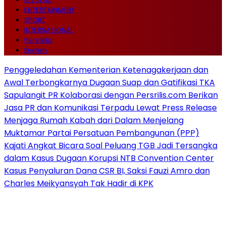
ENTERTAINMENT
SPORT
INTERNASIONAL
Pers Rilis
English
Penggeledahan Kementerian Ketenagakerjaan dan
Awal Terbongkarnya Dugaan Suap dan Gatifikasi TKA
Sapulangit PR Kolaborasi dengan Persrilis.com Berikan
Jasa PR dan Komunikasi Terpadu Lewat Press Release
Menjaga Rumah Kabah dari Dalam Menjelang
Muktamar Partai Persatuan Pembangunan (PPP)
Kajati Angkat Bicara Soal Peluang TGB Jadi Tersangka
dalam Kasus Dugaan Korupsi NTB Convention Center
Kasus Penyaluran Dana CSR BI, Saksi Fauzi Amro dan
Charles Meikyansyah Tak Hadir di KPK