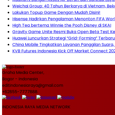
Weichai Group: 40 Tahun Berkarya di Vietnam, B
Lakukan Topup Game Dengan Mudah Disini!
Hisense Hadirkan Pengalaman Menonton FIFA World
High Tea bertema Winnie the Pooh Disney di SKAI
Gravity Game Unite Resmi Buka Open Beta Test Ke
Huawei Luncurkan Strategi “Grid-Forming” Terbaru
China Mobile Tingkatkan Layanan Panggilan Suara, 
KVB Futures Indonesia Kick Off Market Connect 2
Graha Media Center,
Bogor - Indonesia
editindonesiaraya@gmail.com
+62855-7777888
INDONESIA RAYA MEDIA NETWORK