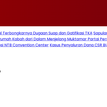
 Terbongkarnya Dugaan Suap dan Gatifikasi TKA
Sapulan
Rumah Kabah dari Dalam Menjelang Muktamar Partai Pe
si NTB Convention Center
Kasus Penyaluran Dana CSR BI,
o