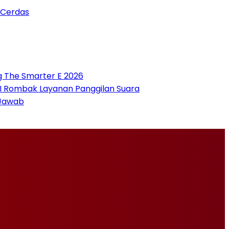
 Cerdas
g The Smarter E 2026
 AI Rombak Layanan Panggilan Suara
 Jawab