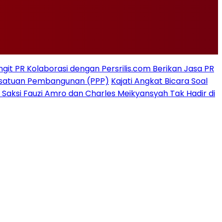
git PR Kolaborasi dengan Persrilis.com Berikan Jasa PR
rsatuan Pembangunan (PPP)
Kajati Angkat Bicara Soal
 Saksi Fauzi Amro dan Charles Meikyansyah Tak Hadir di