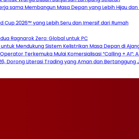
ekerja sama Membangun Masa Depan yang Lebih Hijau dan
 Cup 2026™ yang Lebih Seru dan Imersif dari Rumah
dua Ragnarok Zero: Global untuk PC
 untuk Mendukung Sistem Kelistrikan Masa Depan di Ajan
Operator Terkemuka Mulai Komersialisasi “Calling + AI”:
026, Dorong Literasi Trading yang Aman dan Bertanggung