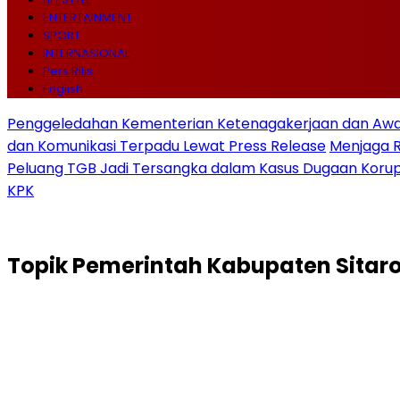
ENTERTAINMENT
SPORT
INTERNASIONAL
Pers Rilis
English
Penggeledahan Kementerian Ketenagakerjaan dan Awal
dan Komunikasi Terpadu Lewat Press Release
Menjaga 
Peluang TGB Jadi Tersangka dalam Kasus Dugaan Korup
KPK
Topik
Pemerintah Kabupaten Sitar