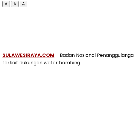
A
A
A
SULAWESIRAYA.COM
– Badan Nasional Penanggulanga
terkait dukungan water bombing.