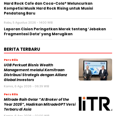
Hard Rock Cafe dan Coca-Cola® Meluncurkan
Kompetisi Musik Hard Rock Rising untuk Musisi
Pendatang Baru
Rabu, 5 Agustus 2026 - 14:00 WIB
Laporan Cision Peringatkan Merek tentang ‘Jebakan
Fragmentasi Data’ yang Merugikan
BERITA TERBARU
Pers Rilis
UOB Perkuat Bisnis Wealth
Management melalui Kemitraan
Distribusi Strategis dengan Allianz
Global Investors
Kamis, 6 Agu 2026 - 06:39 WIB
Pers Rilis
Mitrade Raih Gelar “AI Broker of the
Year 2026”, Hadirkan MitradeGPT Versi
Terbaru di Asia
Kamis, 6 Agu 2026 - 02:00 WIB