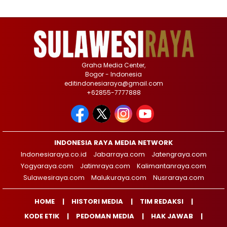
Graha Media Center,
Bogor - Indonesia
editindonesiaraya@gmail.com
+62855-7777888
INDONESIA RAYA MEDIA NETWORK
Indonesiaraya.co.id
Jabarraya.com
Jatengraya.com
Yogyaraya.com
Jatimraya.com
Kalimantanraya.com
Sulawesiraya.com
Malukuraya.com
Nusraraya.com
HOME
HISTORI MEDIA
TIM REDAKSI
KODE ETIK
PEDOMAN MEDIA
HAK JAWAB