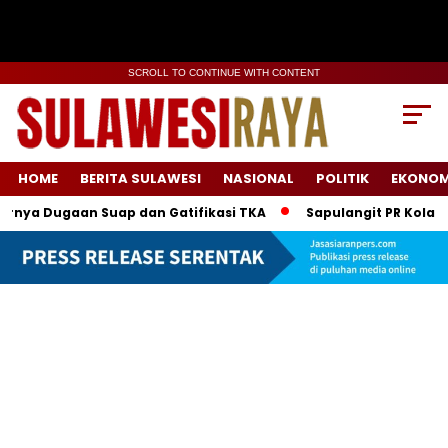
SCROLL TO CONTINUE WITH CONTENT
HOME
BERITA SULAWESI
NASIONAL
POLITIK
EKONOM
ya Dugaan Suap dan Gatifikasi TKA
Sapulangit PR Kolabora