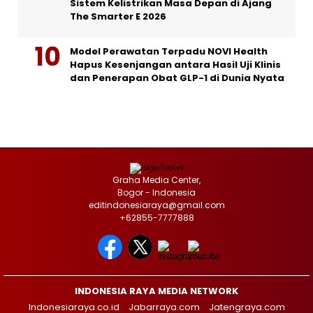
Sistem Kelistrikan Masa Depan di Ajang
The Smarter E 2026
Model Perawatan Terpadu NOVI Health
Hapus Kesenjangan antara Hasil Uji Klinis
dan Penerapan Obat GLP-1 di Dunia Nyata
Graha Media Center,
Bogor - Indonesia
editindonesiaraya@gmail.com
+62855-7777888
INDONESIA RAYA MEDIA NETWORK
Indonesiaraya.co.id
Jabarraya.com
Jatengraya.com