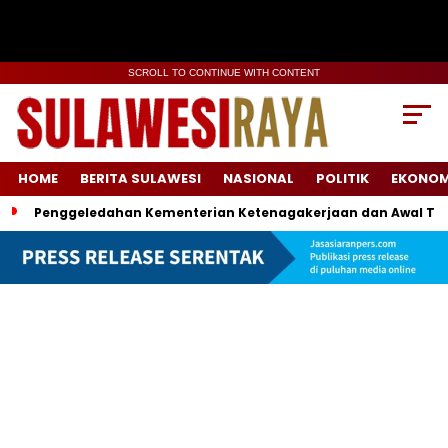
SCROLL TO CONTINUE WITH CONTENT
HOME
BERITA SULAWESI
NASIONAL
POLITIK
EKONOM
Penggeledahan Kementerian Ketenagakerjaan dan Awal Ter