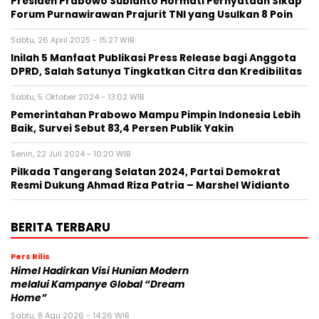
Presiden Prabowo Subianto Hormati Pernyataan Sikap
Forum Purnawirawan Prajurit TNI yang Usulkan 8 Poin
Sabtu, 26 April 2025 - 15:27 WIB
Inilah 5 Manfaat Publikasi Press Release bagi Anggota
DPRD, Salah Satunya Tingkatkan Citra dan Kredibilitas
Sabtu, 5 Oktober 2024 - 13:02 WIB
Pemerintahan Prabowo Mampu Pimpin Indonesia Lebih
Baik, Survei Sebut 83,4 Persen Publik Yakin
Senin, 22 Juli 2024 - 10:20 WIB
Pilkada Tangerang Selatan 2024, Partai Demokrat
Resmi Dukung Ahmad Riza Patria – Marshel Widianto
BERITA TERBARU
Pers Rilis
Himel Hadirkan Visi Hunian Modern
melalui Kampanye Global “Dream
Home”
Sabtu, 8 Agu 2026 - 14:26 WIB