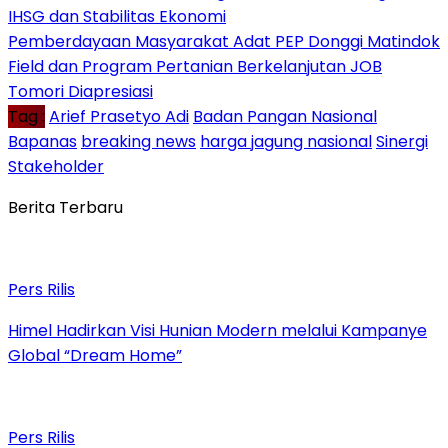
IHSG dan Stabilitas Ekonomi
Pemberdayaan Masyarakat Adat PEP Donggi Matindok
Field dan Program Pertanian Berkelanjutan JOB
Tomori Diapresiasi
Tag :
Arief Prasetyo Adi
Badan Pangan Nasional
Bapanas
breaking news
harga jagung nasional
Sinergi
Stakeholder
Berita Terbaru
Pers Rilis
Himel Hadirkan Visi Hunian Modern melalui Kampanye
Global “Dream Home”
Pers Rilis