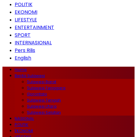
POLITIK
EKONOMI
LIFESTYLE
ENTERTAINMENT
SPORT
INTERNASIONAL
Pers Rilis
English
Home
Berita Sulawesi
Sulawesi Barat
Sulawesi Tenggara
Gorontalo
Sulawesi Tengah
Sulawesi Utara
Sulawesi Selatan
NASIONAL
POLITIK
EKONOMI
LIFESTYLE