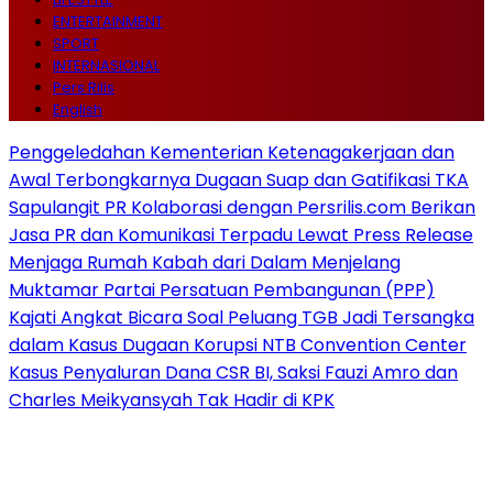
ENTERTAINMENT
SPORT
INTERNASIONAL
Pers Rilis
English
Penggeledahan Kementerian Ketenagakerjaan dan
Awal Terbongkarnya Dugaan Suap dan Gatifikasi TKA
Sapulangit PR Kolaborasi dengan Persrilis.com Berikan
Jasa PR dan Komunikasi Terpadu Lewat Press Release
Menjaga Rumah Kabah dari Dalam Menjelang
Muktamar Partai Persatuan Pembangunan (PPP)
Kajati Angkat Bicara Soal Peluang TGB Jadi Tersangka
dalam Kasus Dugaan Korupsi NTB Convention Center
Kasus Penyaluran Dana CSR BI, Saksi Fauzi Amro dan
Charles Meikyansyah Tak Hadir di KPK