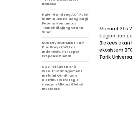
Bahasa
Haier Gandeng AO 1 Point
Slam, Buka Peluang bagi
Petenis Komunitas
Tampil di Ajang Grand
Menurut Zhu W
Slam
bagian dari p
Blokees akan
SUS ENVIRONMENT Raih
Dua Proyek WtE di
ekosistem BF
Indonesia, Percepat
Ekspansi Global
Tarik Universa
UOB Perkuat Bisnis
Wealth Management
melalui Kemitraan
Distribusi Strategis
dengan Allianz Global
Investors