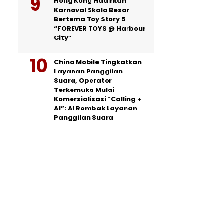
Hong Kong Hadirkan
Karnaval Skala Besar
Bertema Toy Story 5
“FOREVER TOYS @ Harbour
City”
China Mobile Tingkatkan
Layanan Panggilan
Suara, Operator
Terkemuka Mulai
Komersialisasi “Calling +
AI”: AI Rombak Layanan
Panggilan Suara