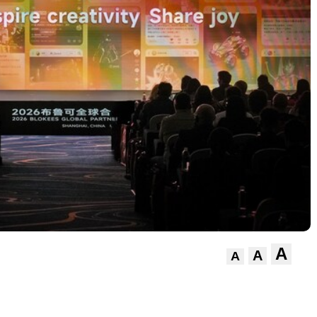
A
A
A