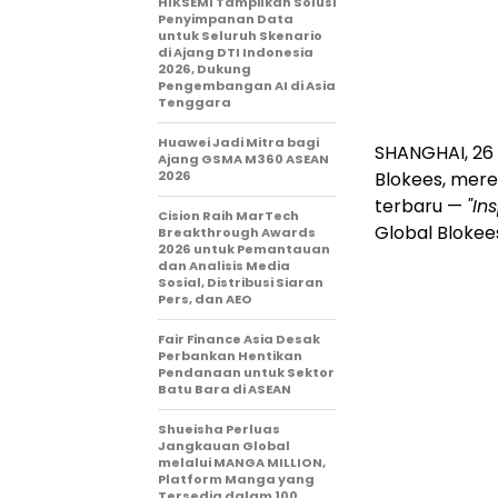
HIKSEMI Tampilkan Solusi
Penyimpanan Data
untuk Seluruh Skenario
di Ajang DTI Indonesia
2026, Dukung
Pengembangan AI di Asia
Tenggara
Huawei Jadi Mitra bagi
SHANGHAI, 26
Ajang GSMA M360 ASEAN
2026
Blokees, mere
terbaru —
"In
Cision Raih MarTech
Global Bloke
Breakthrough Awards
2026 untuk Pemantauan
dan Analisis Media
Sosial, Distribusi Siaran
Pers, dan AEO
Fair Finance Asia Desak
Perbankan Hentikan
Pendanaan untuk Sektor
Batu Bara di ASEAN
Shueisha Perluas
Jangkauan Global
melalui MANGA MILLION,
Platform Manga yang
Tersedia dalam 100