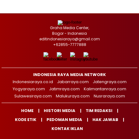
Graha Media Center,
Bogor - Indonesia
editindonesiaraya@gmail.com
+62855-7777888
INDONESIA RAYA MEDIA NETWORK
Indonesiaraya.co.id
Jabarraya.com
Jatengraya.com
Yogyaraya.com
Jatimraya.com
Kalimantanraya.com
Sulawesiraya.com
Malukuraya.com
Nusraraya.com
HOME
HISTORI MEDIA
TIM REDAKSI
KODE ETIK
PEDOMAN MEDIA
HAK JAWAB
KONTAK IKLAN