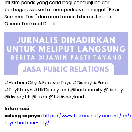
musim panas yang ceria bagi pengunjung dari
berbagai usia, serta memperluas semangat "Pixar
Summer Fest" dari area taman hiburan hingga
Ocean Terminal Deck.
#HarbourCity #ForeverToys #Disney #Pixar
#ToyStory5 #HKDisneyland @harbourcity @disney
@disney.hk @pixar @hkdisneyland
Informasi
selengkapnya:
https://www.harbourcity.com.hk/en/a
toys-harbour-city/