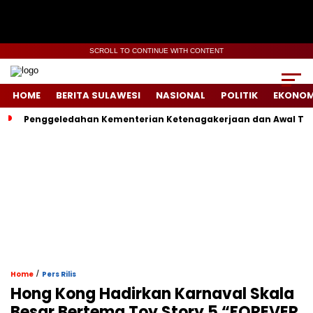
SCROLL TO CONTINUE WITH CONTENT
HOME
BERITA SULAWESI
NASIONAL
POLITIK
EKONOM
Penggeledahan Kementerian Ketenagakerjaan dan Awal Ter
/
Home
Pers Rilis
Hong Kong Hadirkan Karnaval Skala
Besar Bertema Toy Story 5 “FOREVER