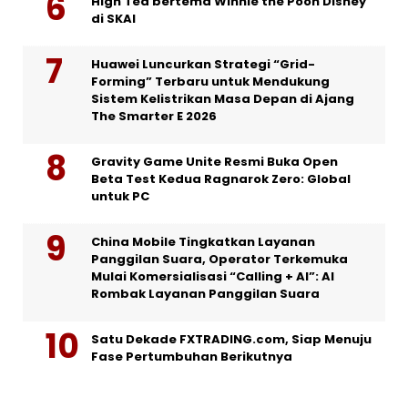
High Tea bertema Winnie the Pooh Disney
di SKAI
Huawei Luncurkan Strategi “Grid-
Forming” Terbaru untuk Mendukung
Sistem Kelistrikan Masa Depan di Ajang
The Smarter E 2026
Gravity Game Unite Resmi Buka Open
Beta Test Kedua Ragnarok Zero: Global
untuk PC
China Mobile Tingkatkan Layanan
Panggilan Suara, Operator Terkemuka
Mulai Komersialisasi “Calling + AI”: AI
Rombak Layanan Panggilan Suara
Satu Dekade FXTRADING.com, Siap Menuju
Fase Pertumbuhan Berikutnya