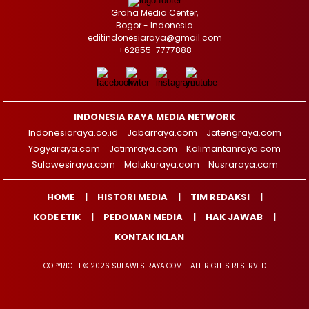
Graha Media Center,
Bogor - Indonesia
editindonesiaraya@gmail.com
+62855-7777888
INDONESIA RAYA MEDIA NETWORK
Indonesiaraya.co.id
Jabarraya.com
Jatengraya.com
Yogyaraya.com
Jatimraya.com
Kalimantanraya.com
Sulawesiraya.com
Malukuraya.com
Nusraraya.com
HOME
HISTORI MEDIA
TIM REDAKSI
KODE ETIK
PEDOMAN MEDIA
HAK JAWAB
KONTAK IKLAN
COPYRIGHT © 2026 SULAWESIRAYA.COM - ALL RIGHTS RESERVED