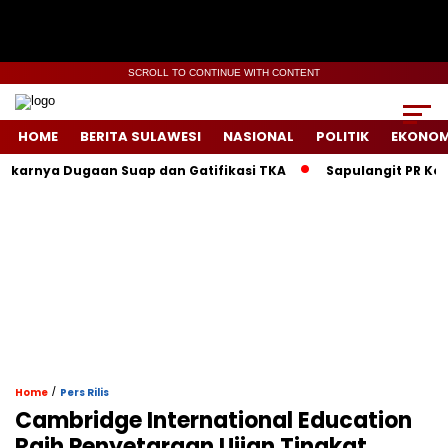
SCROLL TO CONTINUE WITH CONTENT
HOME
BERITA SULAWESI
NASIONAL
POLITIK
EKONOM
Dugaan Suap dan Gatifikasi TKA
Sapulangit PR Kolaborasi 
/
Home
Pers Rilis
Cambridge International Education
Raih Penyetaraan Ujian Tingkat