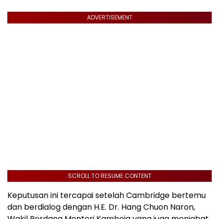
ADVERTISEMENT
SCROLL TO RESUME CONTENT
Keputusan ini tercapai setelah
Cambridge
bertemu
dan berdialog dengan H.E. Dr.
Hang Chuon Naron
,
Wakil Perdana Menteri Kamboja yang juga menjabat