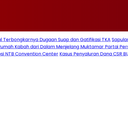
 Terbongkarnya Dugaan Suap dan Gatifikasi TKA
Sapulan
Rumah Kabah dari Dalam Menjelang Muktamar Partai Pe
si NTB Convention Center
Kasus Penyaluran Dana CSR BI,