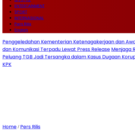
ENTERTAINMENT
SPORT
INTERNASIONAL
Pers Rilis
English
Penggeledahan Kementerian Ketenagakerjaan dan Awal
dan Komunikasi Terpadu Lewat Press Release
Menjaga 
Peluang TGB Jadi Tersangka dalam Kasus Dugaan Korup
KPK
Home
Pers Rilis
/