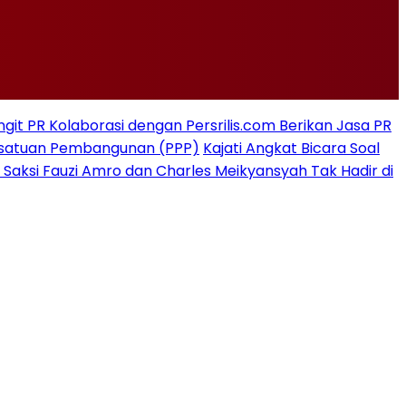
git PR Kolaborasi dengan Persrilis.com Berikan Jasa PR
rsatuan Pembangunan (PPP)
Kajati Angkat Bicara Soal
 Saksi Fauzi Amro dan Charles Meikyansyah Tak Hadir di