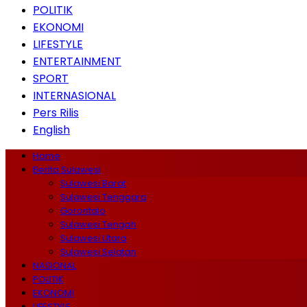
POLITIK
EKONOMI
LIFESTYLE
ENTERTAINMENT
SPORT
INTERNASIONAL
Pers Rilis
English
Home
Berita Sulawesi
Sulawesi Barat
Sulawesi Tenggara
Gorontalo
Sulawesi Tengah
Sulawesi Utara
Sulawesi Selatan
NASIONAL
POLITIK
EKONOMI
LIFESTYLE