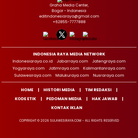
Graha Media Center,
Bogor - Indonesia
editindonesiaraya@gmail.com
+62855-7777888
INDONESIA RAYA MEDIA NETWORK
Indonesiaraya.co.id
Jabarraya.com
Jatengraya.com
Yogyaraya.com
Jatimraya.com
Kalimantanraya.com
Sulawesiraya.com
Malukuraya.com
Nusraraya.com
HOME
HISTORI MEDIA
TIM REDAKSI
KODE ETIK
PEDOMAN MEDIA
HAK JAWAB
KONTAK IKLAN
COPYRIGHT © 2026 SULAWESIRAYA.COM - ALL RIGHTS RESERVED