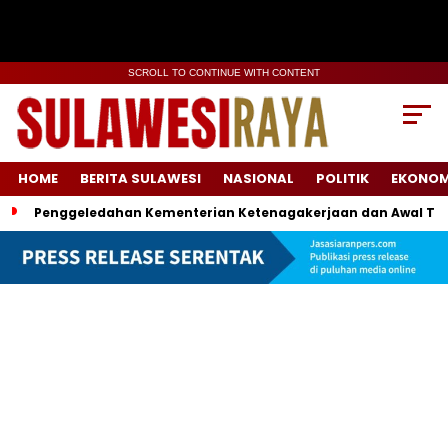
SCROLL TO CONTINUE WITH CONTENT
HOME
BERITA SULAWESI
NASIONAL
POLITIK
EKONOM
Penggeledahan Kementerian Ketenagakerjaan dan Awal Ter