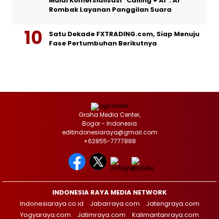
Mulai Komersialisasi “Calling + AI”: AI
Rombak Layanan Panggilan Suara
Satu Dekade FXTRADING.com, Siap Menuju
Fase Pertumbuhan Berikutnya
Graha Media Center,
Bogor - Indonesia
editindonesiaraya@gmail.com
+62855-7777888
INDONESIA RAYA MEDIA NETWORK
Indonesiaraya.co.id
Jabarraya.com
Jatengraya.com
Yogyaraya.com
Jatimraya.com
Kalimantanraya.com