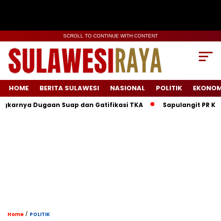
SCROLL TO CONTINUE WITH CONTENT
HOME
BERITA SULAWESI
NASIONAL
POLITIK
EKONOM
ya Dugaan Suap dan Gatifikasi TKA
Sapulangit PR Kolabora
/
Home
POLITIK