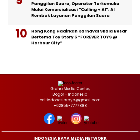
Panggilan Suara, Operator Terkemuka
Mulai Komersialisasi “Calling + AI”: AI
Rombak Layanan Panggilan Suara
Hong Kong Hadirkan Karnaval Skala Besar
Bertema Toy Story 5 “FOREVER TOYS @
Harbour City”
Graha Media Center,
Bogor - Indonesia
editindonesiaraya@gmail.com
+62855-7777888
INDONESIA RAYA MEDIA NETWORK