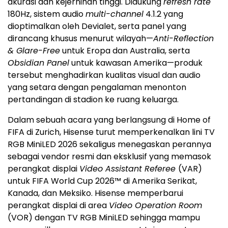
akurasi dan kejernihan tinggi. Didukung
refresh rate
180Hz, sistem audio
multi-channel
4.1.2 yang
dioptimalkan oleh Devialet, serta panel yang
dirancang khusus menurut wilayah—
Anti-Reflection
& Glare-Free
untuk Eropa dan Australia, serta
Obsidian Panel
untuk kawasan Amerika—produk
tersebut menghadirkan kualitas visual dan audio
yang setara dengan pengalaman menonton
pertandingan di stadion ke ruang keluarga.
Dalam sebuah acara yang berlangsung di Home of
FIFA di Zurich, Hisense turut memperkenalkan lini TV
RGB MiniLED 2026 sekaligus menegaskan perannya
sebagai vendor resmi dan eksklusif yang memasok
perangkat displai
Video Assistant Referee
(VAR)
untuk FIFA World Cup 2026™ di Amerika Serikat,
Kanada, dan Meksiko. Hisense memperbarui
perangkat displai di area
Video Operation Room
(VOR) dengan TV RGB MiniLED sehingga mampu