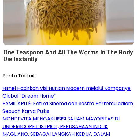
One Teaspoon And All The Worms In The Body
Die Instantly
Berita Terkait
Himel Hadirkan Visi Hunian Modern melalui Kampanye
Global “Dream Home”
FAMILIARITÉ: Ketika Sinema dan Sastra Bertemu dalam
Sebuah Karya Puitis
MONDEVITA MENGAKUISISI SAHAM MAYORITAS DI
UNDERSCORE DISTRICT, PERUSAHAAN INDUK
MAGLIANO, SEBAGAI LANGKAH KEDUA DALAM