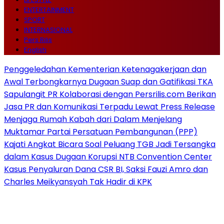
ENTERTAINMENT
SPORT
INTERNASIONAL
Pers Rilis
English
Penggeledahan Kementerian Ketenagakerjaan dan
Awal Terbongkarnya Dugaan Suap dan Gatifikasi TKA
Sapulangit PR Kolaborasi dengan Persrilis.com Berikan
Jasa PR dan Komunikasi Terpadu Lewat Press Release
Menjaga Rumah Kabah dari Dalam Menjelang
Muktamar Partai Persatuan Pembangunan (PPP)
Kajati Angkat Bicara Soal Peluang TGB Jadi Tersangka
dalam Kasus Dugaan Korupsi NTB Convention Center
Kasus Penyaluran Dana CSR BI, Saksi Fauzi Amro dan
Charles Meikyansyah Tak Hadir di KPK