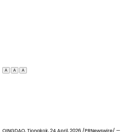
A
A
A
QINGDAO, Tiongkok
,
24 April, 2026
/PRNewswire/ —