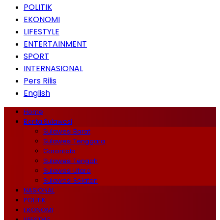
POLITIK
EKONOMI
LIFESTYLE
ENTERTAINMENT
SPORT
INTERNASIONAL
Pers Rilis
English
Home
Berita Sulawesi
Sulawesi Barat
Sulawesi Tenggara
Gorontalo
Sulawesi Tengah
Sulawesi Utara
Sulawesi Selatan
NASIONAL
POLITIK
EKONOMI
LIFESTYLE