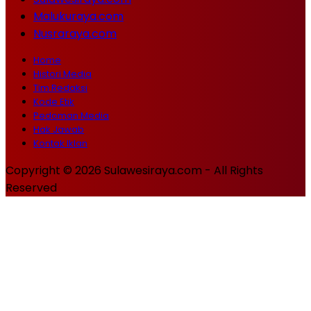
Malukuraya.com
Nusraraya.com
Home
Histori Media
Tim Redaksi
Kode Etik
Pedoman Media
Hak Jawab
Kontak Iklan
Copyright © 2026 Sulawesiraya.com - All Rights
Reserved