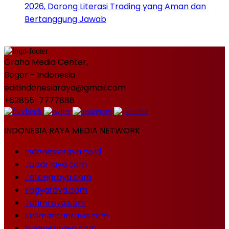
2026, Dorong Literasi Trading yang Aman dan
Bertanggung Jawab
Graha Media Center,
Bogor - Indonesia
editindonesiaraya@gmail.com
+62855-7777888
INDONESIA RAYA MEDIA NETWORK
Indonesiaraya.co.id
Jabarraya.com
Jatengraya.com
Yogyaraya.com
Jatimraya.com
Kalimantanraya.com
Sulawesiraya.com