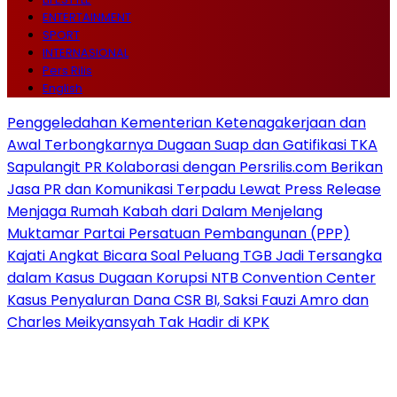
ENTERTAINMENT
SPORT
INTERNASIONAL
Pers Rilis
English
Penggeledahan Kementerian Ketenagakerjaan dan
Awal Terbongkarnya Dugaan Suap dan Gatifikasi TKA
Sapulangit PR Kolaborasi dengan Persrilis.com Berikan
Jasa PR dan Komunikasi Terpadu Lewat Press Release
Menjaga Rumah Kabah dari Dalam Menjelang
Muktamar Partai Persatuan Pembangunan (PPP)
Kajati Angkat Bicara Soal Peluang TGB Jadi Tersangka
dalam Kasus Dugaan Korupsi NTB Convention Center
Kasus Penyaluran Dana CSR BI, Saksi Fauzi Amro dan
Charles Meikyansyah Tak Hadir di KPK