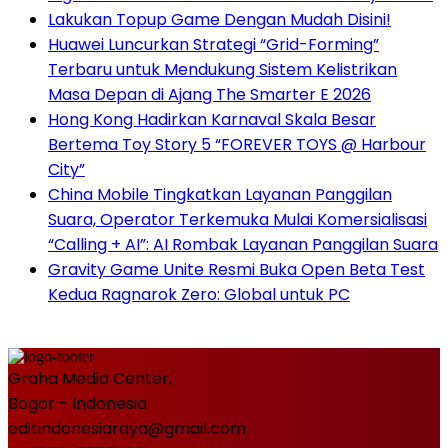
Lakukan Topup Game Dengan Mudah Disini!
Huawei Luncurkan Strategi “Grid-Forming”
Terbaru untuk Mendukung Sistem Kelistrikan
Masa Depan di Ajang The Smarter E 2026
Hong Kong Hadirkan Karnaval Skala Besar
Bertema Toy Story 5 “FOREVER TOYS @ Harbour
City”
China Mobile Tingkatkan Layanan Panggilan
Suara, Operator Terkemuka Mulai Komersialisasi
“Calling + AI”: AI Rombak Layanan Panggilan Suara
Gravity Game Unite Resmi Buka Open Beta Test
Kedua Ragnarok Zero: Global untuk PC
Graha Media Center,
Bogor - Indonesia
editindonesiaraya@gmail.com