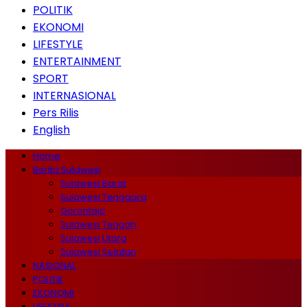
POLITIK
EKONOMI
LIFESTYLE
ENTERTAINMENT
SPORT
INTERNASIONAL
Pers Rilis
English
Home
Berita Sulawesi
Sulawesi Barat
Sulawesi Tenggara
Gorontalo
Sulawesi Tengah
Sulawesi Utara
Sulawesi Selatan
NASIONAL
POLITIK
EKONOMI
LIFESTYLE