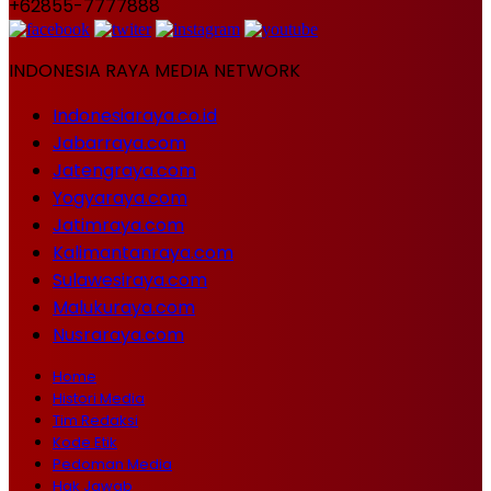
+62855-7777888
INDONESIA RAYA MEDIA NETWORK
Indonesiaraya.co.id
Jabarraya.com
Jatengraya.com
Yogyaraya.com
Jatimraya.com
Kalimantanraya.com
Sulawesiraya.com
Malukuraya.com
Nusraraya.com
Home
Histori Media
Tim Redaksi
Kode Etik
Pedoman Media
Hak Jawab