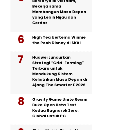
Berkarya di Vietnam,
Bekerja sama
Membangun Masa Depan
yang Lebih Hijau dan
Cerdas
High Tea bertema Winnie
the Pooh Disney di SKAI
Huawei Luncurkan
Strategi “Grid-Forming”
Terbaru untuk
Mendukung Sistem
Kelistrikan Masa Depan di
Ajang The Smarter E 2026
Gravity Game Unite Resmi
Buka Open Beta Test
Kedua Ragnarok Zero:
Global untuk PC