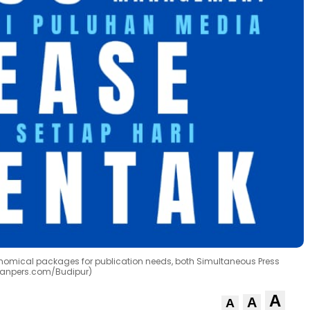
omical packages for publication needs, both Simultaneous Press
aranpers.com/Budipur)
A
A
A