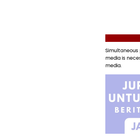
Simultaneous p
media is nece
media.