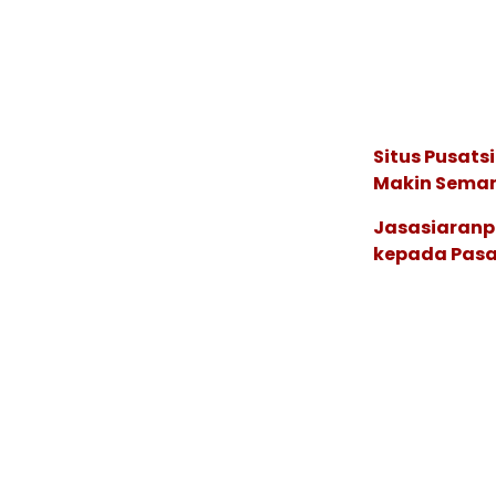
Situs Pusats
Makin Seman
Jasasiaranp
kepada Pasa