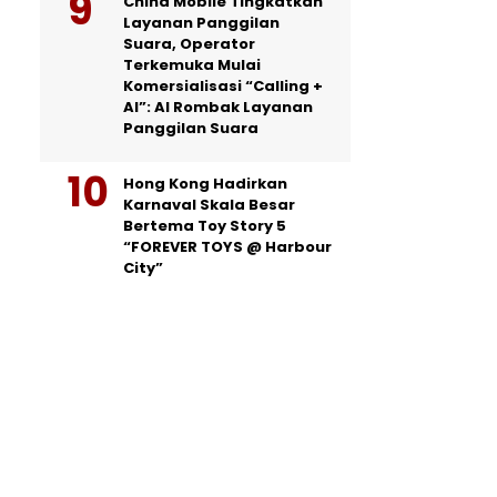
China Mobile Tingkatkan
Layanan Panggilan
Suara, Operator
Terkemuka Mulai
Komersialisasi “Calling +
AI”: AI Rombak Layanan
Panggilan Suara
Hong Kong Hadirkan
Karnaval Skala Besar
Bertema Toy Story 5
“FOREVER TOYS @ Harbour
City”