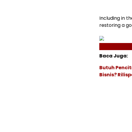
Including in t
restoring a g
Baca Juga:
Butuh Pencit
Bisnis? Rili