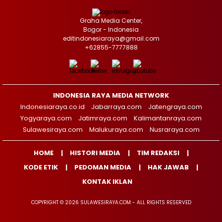
Graha Media Center,
Bogor - Indonesia
editindonesiaraya@gmail.com
+62855-7777888
INDONESIA RAYA MEDIA NETWORK
Indonesiaraya.co.id
Jabarraya.com
Jatengraya.com
Yogyaraya.com
Jatimraya.com
Kalimantanraya.com
Sulawesiraya.com
Malukuraya.com
Nusraraya.com
HOME
HISTORI MEDIA
TIM REDAKSI
KODE ETIK
PEDOMAN MEDIA
HAK JAWAB
KONTAK IKLAN
COPYRIGHT © 2026 SULAWESIRAYA.COM - ALL RIGHTS RESERVED