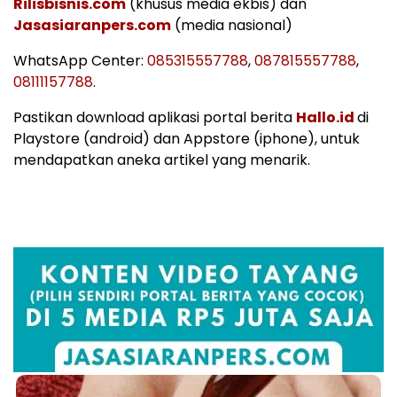
Rilisbisnis.com
(khusus media ekbis) dan
Jasasiaranpers.com
(media nasional)
WhatsApp Center:
085315557788
,
087815557788
,
08111157788
.
Pastikan download aplikasi portal berita
Hallo.id
di
Playstore (android) dan Appstore (iphone), untuk
mendapatkan aneka artikel yang menarik.